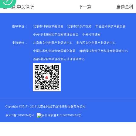
关于
上一篇:
中关律所
下一篇:
启迪金科
指导单位
：
北京市科学技术委员会
北京市知识产权局
丰台区科学技术委员会
中关村科技园区丰台园管理委员会
中关村科技园
支持单位
：
北京市文化创意产业促进中心
丰台区文化创意产业促进中心
中国技术创业协会全国孵化联盟
首都科技条件平台科技金融领域中心
首都科技条件平台检测与认证领域中心
Copyright ©2017 - 2019 北京永同昌丰益科技孵化器有限公司
京ICP备17060234号-1
京公网安备
11010602006116号