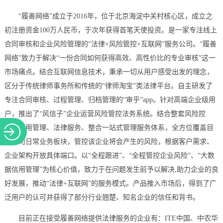
关于
“履善网络”成立于2016年，位于北京海淀中关村核心区，成立之
初注册资金100万人民币，于次年获得首笔天使投资。是一家专注线上
合同审核和企业风险管理的“法律+
风险管控
+
互联网
”服务公司。“履善
网络”致力于解决“一份合同如何获得高效、高性价比的专业审核”这一
市场痛点。结合互联网信息技术，秉承一切从用户感受出发的理念，
区分于传统律师事务所和传统的“律师淘宝”类法律平台。自主研发了
专注合同审核、过程管理、归档管理的“审乎”app。针对高端企业级用
户，推出了“风信子”企业运营风险管控法务系统。结合整套风险控
制、信用管理、法律服务、整合一站式管理服务体系，全方位覆盖目
标公司日常业务板块，管控该企业将会产生的风险，根据客户需求、
企业架构开放具体端口。以“全程跟进”、“全程管控企业风险”、“大数
据信用管理”为核心价值，致力于在问题发生前予以解决,助力企业的良
好发展，推动“法律+互联网”的服务模式。产品推入市场后，得到了广
泛用户的认可并获得了部分行业翘楚、知名企业的信任和背书。
目前正在接受履善网络提供法律服务的企业有：
ITE中国、中农华