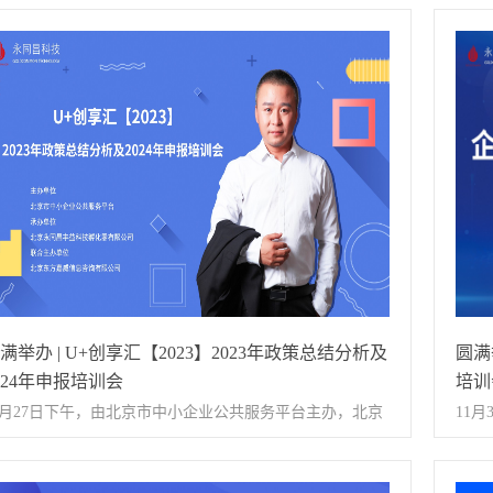
昌科技孵化器与工商银行丰台分行共同举办的“深化金融服
孵化
精准滴灌赋能发展专题会”圆满举办。永同昌孵化器总经理
权评
扬、工商银行丰台支行高级经理张海及副行长张博出席本
内容
活动，吸引了50余家企业代表积极参与。活动伊始，现场
目经
氛热烈而融洽。孵化器总经理姜扬与工商银行负责人张
权行
、张海进行了深入交流，详细介绍了永同昌孵化器的具体
以及
况。双方均表达了加强合作的意愿，银行方负责人期望为
识产
驻企业提供更全面、更优质的金融服务，并预祝本次活动
处。
得圆满成功。 △ 会议发言掠影 永同昌科技孵化器始终以
法》
动在租企业发展为目标，致力于为企业排忧解难，提供多
程方
满举办 | U+创享汇【2023】2023年政策总结分析及
圆满
化服务、资源和人脉支持，助力企业稳步前行。通过本次
缴的
024年申报培训会
培训
动，将为银企双方创造更多合作机遇，实现互利共赢。专
划和
2月27日下午，由北京市中小企业公共服务平台主办，北京
11
会上，工商银行丰台支行详细介绍了针对中小微企业的一
对知
同昌丰益科技孵化器有限公司承办，北京东方嘉威信息咨
所联
列金融产品，涵盖企业信用类、抵押类、特色类以及个人
时帮
有限公司联合主办的《2023年政策总结分析及2024年申
束。
用类等各项普惠贷款政策。随后，银行代表还介绍了北京
遇，