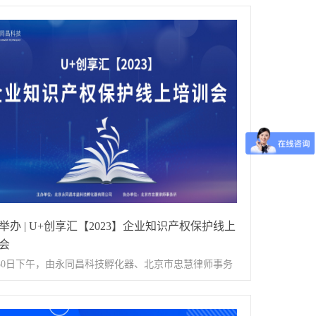
器主办、致恒知产协办的《高新技术企业认定及知识产
估实缴政策》线上培训会圆满结束。活动现场部分讲解
本次活动邀请到致恒知识产权服务（北京）有限公司项
理梁倩倩老师为大家讲解。梁老师于2018年从事知识产
业，擅长知识产权保护、风险防范，高新技术企业布局
专精特新企业政策指导。梁老师在培训中简单介绍了知
权的价值及高新技术企业认定条件、评分规则及认定好
随后仔细讲解了将于2024年7月1日正式实施的新《公司
以及企业注册资金的解决途径、无形资产入资优势、流
案等。在本次培训中，梁老师帮助企业了解知识产权实
举办 | U+创享汇【2023】企业知识产权保护线上
具体流程以及过程中可能面临的困难，帮助企业提前规
会
合理规避风险。通过开展本次培训活动，帮助企业加强
月30日下午，由永同昌科技孵化器、北京市忠慧律师事务
识产权的了解和信任，对高新技术认定流程的熟悉，同
合主办的《企业知识产权保护》线上培训会圆满结
助企业把握新《公司法》背景下的知识产权发展新机
 活动现场部分讲解内容本次活动邀请到北京市忠慧律师
能够更有效地管理和保护自身的知识产权资产，助力企