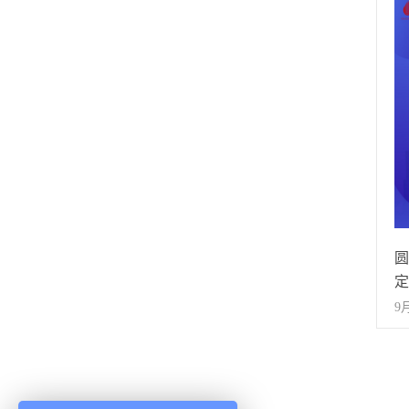
报
民
公
案
部
力
委
平
导
良
区
展
重
务
能
台
析
携
圆
信
定
培
9
课
《
可
正
将
邀
专