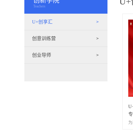
创新学院
U
Teachers
U+创享汇
创意训练营
创业导师
U
专
为
助