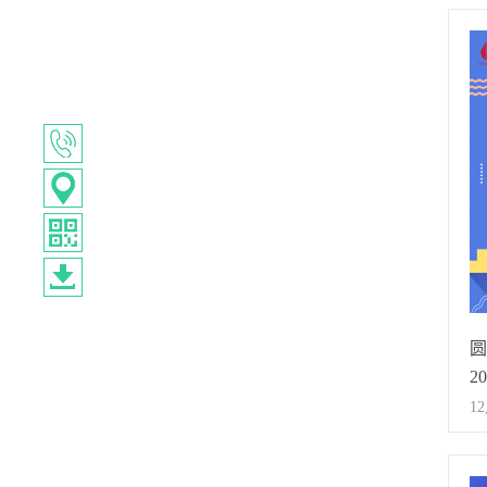
同
务
姜
次
气
博
情
入
取
推
圆
元
2
活
1
题
永
系
询
信