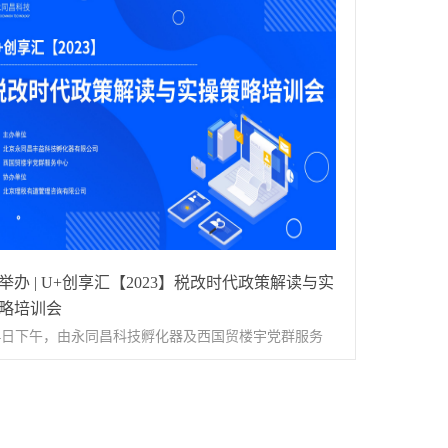
所执业律师屈坤磊老师为大家讲解，屈老师擅长企业知
升知识产权管理能力及运营水平，为企业创新发展蓄势
权管理、企业风险管理、公司法、不良资产化解债券发
。
风险管理、商事诉讼等多个领域。培训开始后，屈老师
国知识产权保护的现状为切入点详细讲解了企业运营中
的知识产权包括专利、商业秘密、商标、著作权的特征
同时通过华熙生物、泰坦科技等多个典型案例着重分析
业知识产权保护运营模式的多种工作内容和特点。课程
 （扫描二维码回看课程）在这个大经济时代，创新是引
展的第一动力，因此通过开展本次培训活动帮助参会企
举办 | U+创享汇【2023】税改时代政策解读与实
识到知识产权是企业核心竞争力的重要体现，同时更深
略培训会
解知识产权相关知识、法律风险及保护策略，强化知识
24日下午，由永同昌科技孵化器及西国贸楼宇党群服务
保护意识，提高自主创新能力，规范知识产权运营布
主办、理税有道协办的《税改时代政策解读与实操策
日后，永同昌孵化器将针对企业需求，开展线上、线下
培训会在永同昌·西国贸科技孵化广场多功能厅圆满举
种培训活动，为中小企业搭建良好的服务交流平台，帮
 下午培训会正式开始，创业服务部经理李少鹏主持本次
业解决实际问题，助力企业更好地发展。