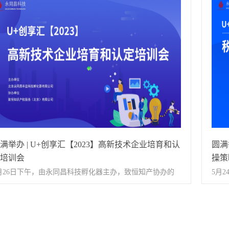
》线上培训会圆满结束。 本次活动邀请到北京市中小企业
事务
生一卡通（第三代社保卡）政策及办理方式，并通过真实
业提
共服务平台特聘政策讲师赵煜为大家讲解。赵老师是科技
识产
例普及反诈知识，增强企业代表的防范意识和识别能
赋能
创业导师、北京东方嘉威信息咨询公司总经理、北京市科
行及
。 △ 会议现场掠影 此次活动成功搭建了高效的银企沟通
、中关村管委会项目评审专家库成员、北京市人社局创业
从我
台，有效拓宽了企业的融资渠道，形成了银企有效对接、
师。直播中，赵老师首先讲解了2023年政策支持方向、各
常见
性互动、共同发展的良好格局，为实体经济与金融协同发
扶持政策数量强度等变化特点，随后着重讲解了未来北京
等，
注入了新活力。未来，孵化器还将继续紧扣企业的金融服
点支持的前沿技术创新方向包括未来信息、医药健康、新
了企
需求，联合优质金融服务机构搭建“银企商”沟通交流平
源、新材料、航空航天等产业。最后针对2024政策预测分
回看
，加强常态化银企精准对接，为企业纾困解难，推动银商
为企业提出做好自身培育和资质完善工作、及时收集项目
领发
手、助企发展、共筑共赢，持续赋能企业成长。
满举办 | U+创享汇【2023】高新技术企业培育和认
圆满
息、提前规划、具备分析能力等多条建议。本次线上直播
业认
培训会
操策
训活动为企业代表们提供了便携的互动交流平台，赵老师
入了
月26日下午，由永同昌科技孵化器主办，致恒知产协办的
5月
程讲解干货十足，专业性强，获得参会企业代表的高度认
产权
高新技术企业培育和认定》培训会圆满举办。 下午培训会
中心
，切实帮助企业解决了政策及规划方面的难题。2024年即
局。
式开始，创业服务部经理李少鹏主持本次活动。 本次活动
略》
展开，未来永同昌科技孵化器将持续提供多样创业资源和
等多
请到致恒知识产权服务（北京）有限公司项目经理梁倩倩
办。
业的科技服务，协助入驻企业寻找最佳政策规划，明确申
助企