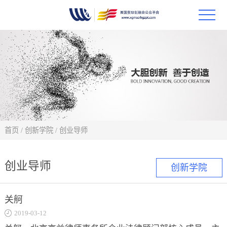
首页
政策
科技
项目
首页
/
创新学院
/
创业导师
科技
创业导师
创新学院
合作
关舸
创新
2019-03-12