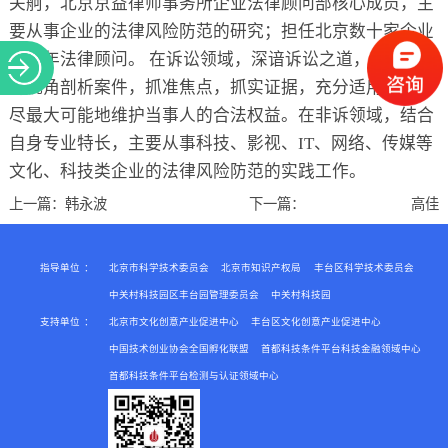
关舸，北京京益律师事务所企业法律顾问部核心成员，主
关于
要从事企业的法律风险防范的研究；担任北京数十家企业
的常年法律顾问。 在诉讼领域，深谙诉讼之道，能以法官
的视角剖析案件，抓准焦点，抓实证据，充分适用法律，
尽最大可能地维护当事人的合法权益。在非诉领域，结合
自身专业特长，主要从事科技、影视、IT、网络、传媒等
文化、科技类企业的法律风险防范的实践工作。
上一篇：
韩永波
下一篇：
高佳
指导单位
：
北京市科学技术委员会
北京市知识产权局
丰台区科学技术委员会
中关村科技园区丰台园管理委员会
中关村科技园
支持单位
：
北京市文化创意产业促进中心
丰台区文化创意产业促进中心
中国技术创业协会全国孵化联盟
首都科技条件平台科技金融领域中心
首都科技条件平台检测与认证领域中心