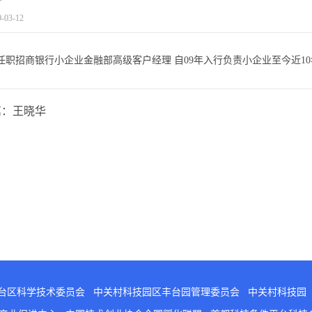
9-03-12
任职招商银行小企业金融部高级客户经理 自09年入行负责小企业至今近10
篇：
王晓华
台区科学技术委员会
中关村科技园区丰台园管理委员会
中关村科技园