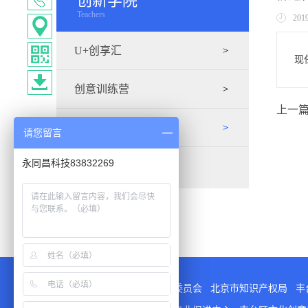
创新学院
Teachers
201
U+创享汇
现
创意训练营
上一
创业导师
请您留言
永同昌科技83832269
指导单位
：
北京市科学技术委员会
北京市知识产权局
丰