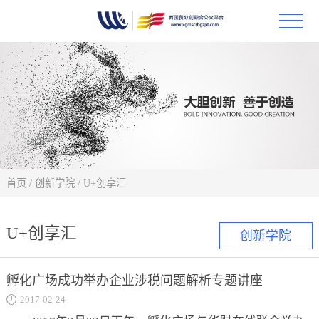
首页
政策
科技
项目
首页
/
创新学院
/
U+创享汇
科技
U+创享汇
创新学院
合作
孵化广场成功举办企业涉税问题解析专题讲座
创新
2017-02-24