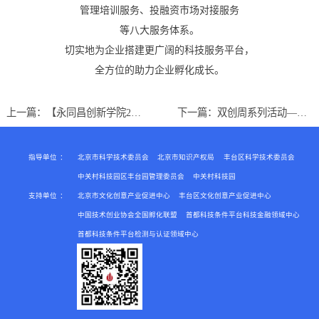
管理培训服务、投融资市场对接服务
等八大服务体系。
切实地
为企业搭建更广阔的科技服务平台，
全方位的助力企业孵化成长。
上一篇：
【永同昌创新学院2018第2期】U+创享汇第一期<销售升级——社群销售方案>分享会成功举办
下一篇：
双创周系列活动——《企业诚信评价政策宣讲会》成功举办
指导单位
：
北京市科学技术委员会
北京市知识产权局
丰台区科学技术委员会
中关村科技园区丰台园管理委员会
中关村科技园
支持单位
：
北京市文化创意产业促进中心
丰台区文化创意产业促进中心
中国技术创业协会全国孵化联盟
首都科技条件平台科技金融领域中心
首都科技条件平台检测与认证领域中心