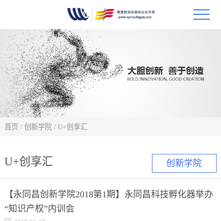
首页
政策
科技
项目
首页
/
创新学院
/
U+创享汇
科技
U+创享汇
创新学院
合作
【永同昌创新学院2018第1期】永同昌科技孵化器举办
创新
“知识产权”内训会