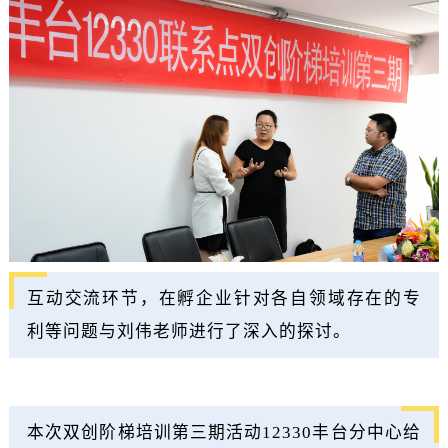
互动交流环节，在孵企业针对各自领域存在的专
利等问题与刘伟老师进行了深入的探讨。
本次双创阶梯培训第三期活动12330丰台分中心给