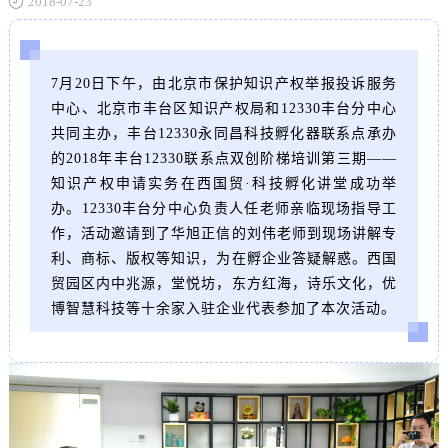
2018-07-23
关于
7月20日下午，由北京市保护知识产权举报投诉服务
中心、北京市丰台区知识产权局和12330丰台分中心
共同主办，丰台12330永同昌科技孵化器联系点承办
的2018年丰台12330联系点双创阶梯培训第三期——
知识产权申请实务在西国贸·科技孵化讲堂成功举
办。12330丰台分中心负责人任老师亲临现场指导工
作，活动邀请到了华旭正信的刘伟老师到现场讲解专
利、商标、版权等知识，为在孵企业答疑解惑。西国
贸园区内中兆源，堂悦坊，东方红海，诗乐文化，优
博智慧科技等十余家入驻企业代表参加了本次活动。