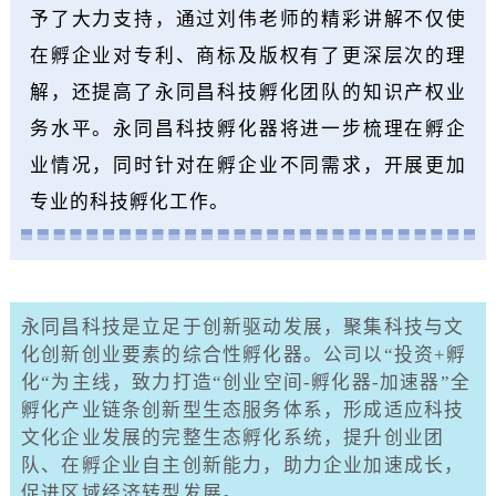
予了大力支持，通过刘伟老师的精彩讲解不仅使
在孵企业对专利、商标及版权有了更深层次的理
解，还提高了永同昌科技孵化团队的知识产权业
务水平。永同昌科技孵化器将进一步梳理在孵企
业情况，同时针对在孵企业不同需求，开展更加
专业的科技孵化工作。
永同昌科技是立足于创新驱动发展，聚集科技与文
化创新创业要素的综合性孵化器。公司以“投资+孵
化“为主线，致力打造“创业空间-孵化器-加速器”全
孵化产业链条创新型生态服务体系，形成适应科技
文化企业发展的完整生态孵化系统，提升创业团
队、在孵企业自主创新能力，助力企业加速成长，
促进区域经济转型发展。