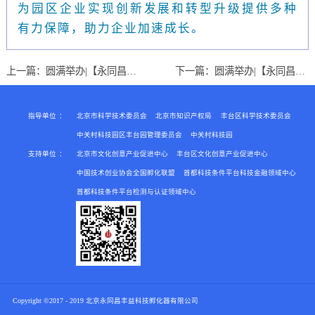
为园区企业实现创新发展和转型升级提供多种
有力保障，助力企业加速成长。
上一篇：
圆满举办|【永同昌创新学院2019第5期】“U+创享汇”第五期《北京人才引进及积分落户政策》 解读会
下一篇：
圆满举办|【永同昌创新学院2019第3期】“U+创享汇”第三期 《中小企业金融+法律服务》主题分享会
指导单位
：
北京市科学技术委员会
北京市知识产权局
丰台区科学技术委员会
中关村科技园区丰台园管理委员会
中关村科技园
支持单位
：
北京市文化创意产业促进中心
丰台区文化创意产业促进中心
中国技术创业协会全国孵化联盟
首都科技条件平台科技金融领域中心
首都科技条件平台检测与认证领域中心
Copyright ©2017 - 2019 北京永同昌丰益科技孵化器有限公司