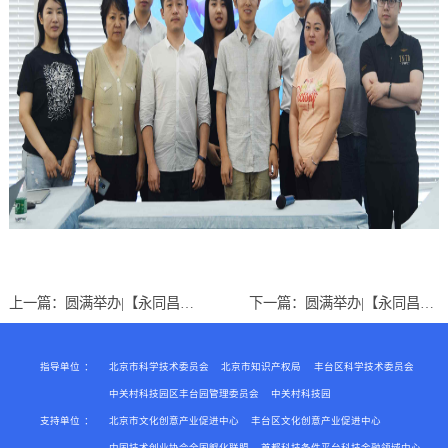
上一篇：
圆满举办|【永同昌创新学院2019第10期】“U+创享汇”第十期《银企对接+初创企业融资风险防控》主题分享会
下一篇：
圆满举办|【永同昌创新学院2019第8期】“U+创享汇”第八期 摄影达人荟线下沙龙--从小白到摄影达人必须要知道的那些事儿
指导单位
：
北京市科学技术委员会
北京市知识产权局
丰台区科学技术委员会
中关村科技园区丰台园管理委员会
中关村科技园
支持单位
：
北京市文化创意产业促进中心
丰台区文化创意产业促进中心
中国技术创业协会全国孵化联盟
首都科技条件平台科技金融领域中心