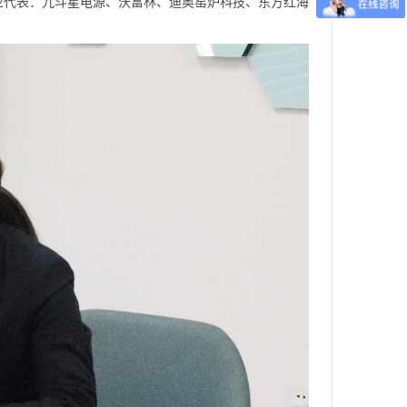
业代表：九斗星电源、沃富林、迪奥窑炉科技、东方红海