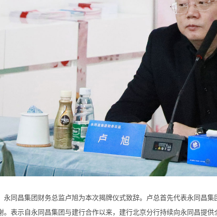
永同昌集团财务总监卢旭为本次揭牌仪式致辞。卢总首先代表永同昌集
谢。表示自永同昌集团与建行合作以来，建行北京分行持续向永同昌提供