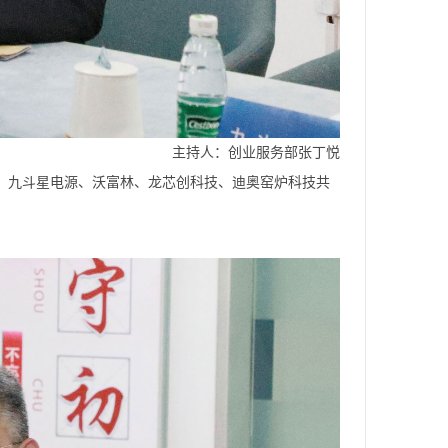
主持人：创业服务部张丁悦
、九斗星电源、沃富林、龙芯创科技、迪奥窑炉科技共