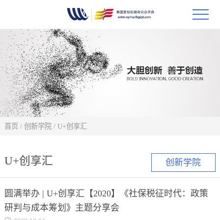
首页
政策
科技
项目
首页
/
创新学院
/
U+创享汇
科技
U+创享汇
创新学院
合作
圆满举办 | U+创享汇【2020】《社保税征时代：政策
创新
研判与成本筹划》主题分享会