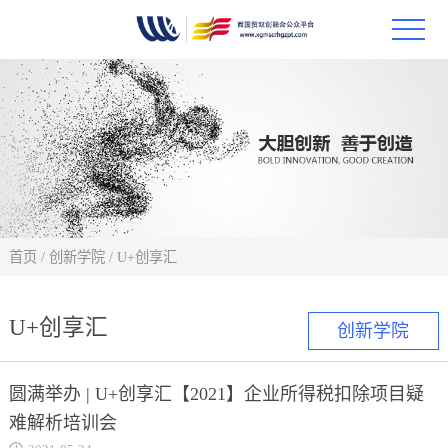
首页
政策
科技
项目
首页
/
创新学院
/
U+创享汇
科技
U+创享汇
创新学院
合作
圆满举办 | U+创享汇【2021】企业所得税扣除项目疑
创新
难解析培训会