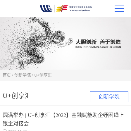
首页
政策
科技
项目
首页
/
创新学院
/
U+创享汇
科技
U+创享汇
创新学院
合作
圆满举办 | U+创享汇【2022】金融赋能助企纾困线上
创新
银企对接会