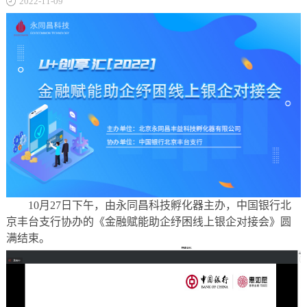
2022-11-09
关于
10月27日下午，由永同昌科技孵化器主办，中国银行北
京丰台支行协办的《金融赋能助企纾困线上银企对接会》圆
满结束。