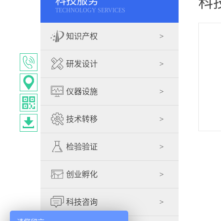
科技服务
科
TECHNOLOGY SERVICES
知识产权
>
研发设计
>
>
科技创新基金
>
商标
仪器设施
>
>
专利
技术转移
>
>
软件著作权
>
科技创新券
检验验证
>
创业孵化
>
科技咨询
>