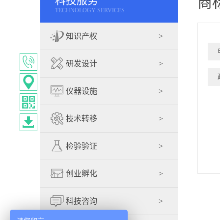
科技服务
商
TECHNOLOGY SERVICES
知识产权
>
研发设计
>
>
科技创新基金
>
商标
仪器设施
>
>
专利
技术转移
>
>
软件著作权
>
科技创新券
检验验证
>
创业孵化
>
科技咨询
>