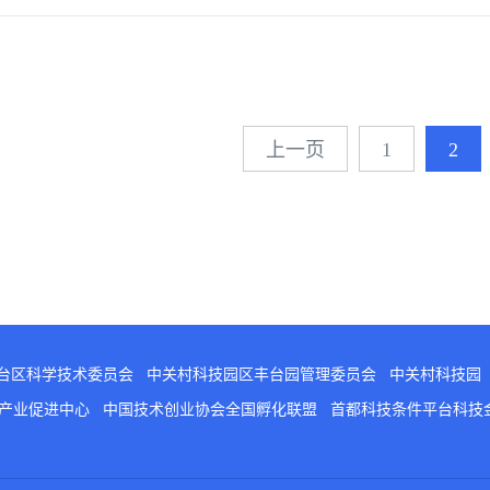
上一页
1
2
台区科学技术委员会
中关村科技园区丰台园管理委员会
中关村科技园
意产业促进中心
中国技术创业协会全国孵化联盟
首都科技条件平台科技