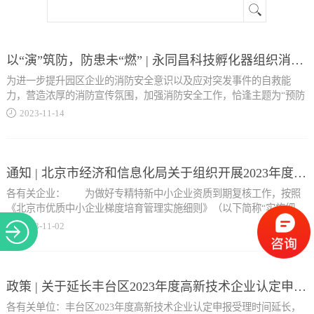
关于
以“演”筑防，防患未“燃” | 永同昌科技孵化器组织消防安全演习圆满成功
为进一步提升园区企业的消防安全意识以及应对突发事件的自救能
力，营造浓厚的消防宣传氛围，加强消防安全工作，恰逢主题为“预防
为主,生命至上”2023消防宣传月开展，永同昌科技孵化器联合西国贸党
2023
-
11
-
14
群服务中心以及部分一层租户于11月8日15时进行消防疏散演习。 预
防为主现场模拟西国贸园区恒福北街因行人随手扔掉烟蒂，引燃路边
可燃物，园区一层客户发现后立刻电话通知物业并在第一时间手提干
粉灭火器对火灾现场进行初级火灾的扑救，因火势较大，无法扑灭明
通知 | 北京市经济和信息化局关于组织开展2023年度北京市专精特新中小企业资质到期复核工作
火，15点0分20秒值班保安接到报警电话，立即通知孵化器应急处置小
各有关企业： 为做好专精特新中小企业资质到期复核工作，按照
组成员到场。 生命至上巡逻保安到达现场，确认火情，并第一时间向
《北京市优质中小企业梯度培育管理实施细则》（以下简称“实施细
部门经理汇报到位...
则”）关于专精特新中小企业有效期为三年，到期后由企业申请复核的
2023
-
11
-
02
相关规定，现对2020年度认定的北京市专精特新中小企业开展到期复
核工作。相关事项通知如下： 一、复核主体 012020年度认定的北京市
，物业部立刻启动消防应急预案。成立临时指挥部，下达扑救命令，
专精特新中小企业（含已获得北京市专精特新“小巨人”企业称号、国
安排现场工作人员封闭火场东西两侧道路，严禁一切非救援小组人
家级专精特新“小巨人”称号的企业），按照自愿原则，申请参加本次
政策 | 关于延长丰台区2023年度高新技术企业认定申报受理时间的通知
员、车辆进入现场。 2023消防宣传月模拟现场火情较大，救助困难，
资质到期复核（企业名单见附件1）。 02因未完成年度信息更新被取
现场指挥命令立刻利用周边消防水带、灭火器等消防器材进行扑救。
各有关单位：丰台区2023年度高新技术企业认定申报受理时间延长，
消复核资格的2020年度认定的北京市专精特新中小企业，按照自愿原