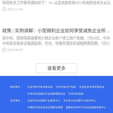
孵化器应急小分队着战斗服立刻进行扑救。现场指挥发出指令：为防
现将有关工作事项通知如下： 01-认定进度安排2023年高新技术企业认
则，可申请参...
止火灾引起大面积断电，切断火场区域电源。 全国消防日 / 2023.11.9
定申报受理截止时间延长至11月10日（星期五）。申报时间以企业完
2023
-
11
-
01
模拟现场火势较大，周边电动车有爆炸的风险，应急小分队请求撤
成网上申报操作，并将完整申报材料报送到受理部门的时间为准。 02-
离，现场最高领导拨打119进行报警求助，现场人员对停车场进行管
申报企业范围在丰台区行政区域内注册的居民企业，且符合《认定办
加月度开展的北京市创新型中小企业评价认定。 03资质到期复核工
控，消防车无障碍进入停车场进行火灾扑救。周边被困人员用毛巾捂
法》第十一条有关规定，可申报高新技术企业认定。注册在丰台区中
作，相关申请均不收取任何费用。审核坚持公平公正，未委托任何机
住口鼻有序疏...
关村园区外的企业，需向丰台区科信局申报。注册在中关村科技园区
政策 | 实例讲解：小型微利企业如何享受减免企业所得税政策？
构开展培训，不需要也不建议通过任何中介机构辅助申请。企业只需
丰台园的企业，需向丰台园管委会申报。2020年通过高新技术企业认
如实填报，并提供资料即可。 二、复核标准1.企业应在北京市工商注
党中央、国务院高度重视小微企业和个体工商户发展。7月24日，中共
定的企业，今年高新技术企业资格期满终止，须提出重新认定申请。
册登记、具有独立法人资格；2.企业应符合《中小企业划型标准规
中央政治局会议强调延续、优化、完善并落实好减税降费政策。7月31
2020年认定为高新技...
定》（工信部联企业〔2011〕300号），为中型、小型和微型企业；3.
日，国务院常务会议对今明两年到期的阶段性政策作出后续安排。近
2023
-
09
-
07
企业未被列入经营异常名录或严重失信主体名单，提供的产品（服
日，财政部、税务总局发布了支持小微企业和个体工商户发展的税费
务）不属于国家和北京市禁止、限制或淘汰类，同时近三年未发生重
优惠政策文件。我们按照享受主体、优惠内容、享受条件、享受方
术企业的企业，完成高新技术企业年报填报，再进行高新技术企业认
大安全（含网络安全、数据安全）、质量、环境污染等事故以及偷漏
式、政策依据、政策案例的体例进行梳理，编写形成了《支持小微企
定申报。 03-认定申报及受理（一）认定申报按照《科技部关于高新技
税等违法违规行为...
业和个体工商户发展税费优惠政策指引（1.0）》，供纳税人缴费人和
术企业认定有关证明事项实行告知承诺制的通知》（国科发火
各地财税人员参考使用。 今天带你了解小型微利企业减免企业所得税
〔2021〕362号）有关要求，企业可以自主选择是否适用告知承诺制办
政策 享受主体 小型微利企业 优惠内容 对小型微利企业减按25%计算
理。选择告知承诺制办理的，企业登录高新技术企业认定管理工作网
应纳税所得额，...
（www.innocom.gov.cn），选择告知承诺制，打印系统生成的《证明
指导单位
：
北京市科学技术委员会
北京市知识产权局
丰台区科学技术委员会
事项告知承诺书》，由企业法人签字并加盖企业公章后上传管理系
中关村科技园区丰台园管理委员会
中关村科技园
统，不再需要提供营业执照等企业注册登记证件和专利证书等企业知
支持单位
：
北京市文化创意产业促进中心
丰台区文化创意产业促进中心
按20%的税率缴纳企业所得税政策，延续执行至2027年12月31日。 享
识产权证件。企业登录高新技术企业认定管理工作网
受条件 小型微利企业是指从事国家非限制和禁止行业，且同时符合年
中国技术创业协会全国孵化联盟
首都科技条件平台科技金融领域中心
（www.innocom.go...
度应纳税所得额不超过300万元、从业人数不超过300人、资产总额不