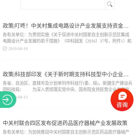
关于
政策|叮咚！中关村集成电路设计产业发展支持资金申报开始啦
各有关单位：为贯彻实施《关于促进中关村国家自主创新示范区集成
电路设计产业发展的若干措施》（中科园发〔2016〕37号，附件1）和
《中关村国家自主创新示范区集成电路设计产业发展资金管理办法》
2019
-
08
-
19
（中科园发〔2016〕38号，以下简称《资金管理办法》，附件2），现
面向中关村集成电路设计企业及相关单位开展2018年度中关村国家自
主创新示范区（以下简称中关村示范区）集成电路设计产业发展资金
申报工作，并将有关事项通知如下：一、支持内容（一）支持方向1.
政策|科技部印发《关于新时期支持科技型中小企业加快创新发展的若干政策措施》的通知
支持集成电路设计企业开展新产品批量验证的流片和掩膜版制作。
各省、自治区、直辖市及计划单列市科技厅(委、局)，新疆生产建设兵
（《资金管理办法》第四条）2.支持集成电路设计企业不断加大研发
团科技局： 为深入贯彻落实党中央、国务院支持民营企业发展的
投入。（《资金管理办法》...
重大决策部署，加快推动民营企业特别是各类中小企业走创新驱动发
2019
-
08
-
15
展道路，强化对科技型中小企业的政策引导与精准支持，科技部制订
了《关于新时期支持科技型中小企业加快创新发展的若干政策措
第六条）3.支持搭建集成电路共性技术服务平台和产业促进服务平
施》。现印发给你们，请结合实际，认真贯彻执行。 科技部
台。（《资金管理办法》第九条）4.支持集成电路设计企业与整机企
2019年8月5日 关于新时期支持科技型中小企业加快创新发展的若
中关村联合四区发布促进药品医疗器械产业发展政策
业联动发展。（《资金管理办法》第十条）5.推动集成电路设计企业
干政策措施 科技型中小企业是培育发展新动能、推动高质量发展
形成产业集聚。（《资金管理办法》第十四条）（二） 支持对象在中
各有关单位：为加快推动中关村国家自主创新示范区药品医疗器械产
的重要力量，科技创新能力是企业打不垮的竞争力。为深入贯彻习近