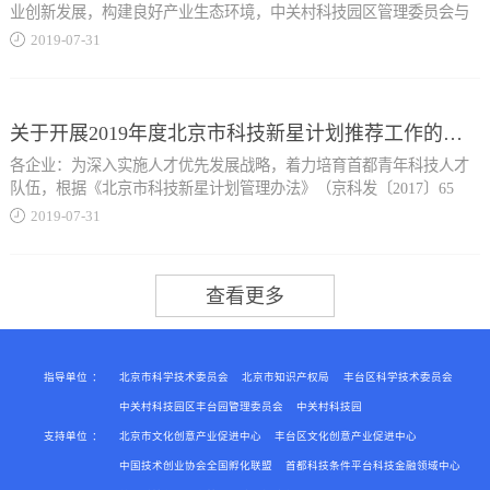
关村示范区内注册成立，从事集成电路功能研发、设计、应用及相关
业创新发展，构建良好产业生态环境，中关村科技园区管理委员会与
平总书记在民营企业座谈会上...
服务的法人企业。1.集成电路设计企业（1）取得国家集成电路设计企
北京经济技术开发区管理委员会、海淀区人民政府、昌平区人民政
2019
-
07
-
31
业资质认定；（2）未取得国家集成电路设计企业资质认定的企业应符
府、大兴区人民政府共同制定了《关于促进中关村国家自主创新示范
合以下条件，并提供相关证明材料：①签订劳动合同且具有大学专科
区药品医疗器械产业创新发展的若干措施》。现印发给你们，请认真
的重要讲话精神，切实落实中央办公厅、国务院办公厅《关于促进中
以上学历的职工人数占企业当年职工总人数的比例不低于40%，其中
遵照实施。 中关村科技园区管理委员会北京经济技术开发区管理委员
小企业健康发展的指导意见》，加快推动民营企业特别是各类中小企
研发人员占企业当年职工总人数的比例不低于20%，成...
会海淀区人民政府昌平区人民政府大兴区人民政府关于促进中关村国
关于开展2019年度北京市科技新星计划推荐工作的通知
业走创新驱动发展道路，增强技术创新能力与核心竞争力，现就支持
家自主创新示范区药品医疗器械产业创新发展的若干措施为深入贯彻
科技型中小企业创新发展提出以下政策措施。 一、总体思路
各企业：为深入实施人才优先发展战略，着力培育首都青年科技人才
落实《北京市加快科技创新发展医药健康产业的指导意见》（京发
以习近平新时代中国特色社会主义思想为指导，全面贯彻党的十九大
队伍，根据《北京市科技新星计划管理办法》（京科发〔2017〕65
〔2017〕27号）和《北京市加...
和十九届二中、三中全会精神，以培育壮大科技型中小企业主体规
号），现启动2019年度北京市科技新星计划推荐工作，有关事宜通知
2019
-
07
-
31
模、提升科技型中小企业创新能力为主要着力点，完善科技创新政
如下：一、资助方式通过项目资助的形式，为牵头承担科研项目的青
策，加强创新服务供给，激发创新创业活力，引导科技型中小企业加
年科技骨干提供支持。二、推荐范围及名额被推荐人所在单位（以下
快医药健康协同创新行动计划（2018-2020年）》（京政办发〔2018〕
大研发投入，完善技术创新体系，增强以科技创新为核心的企业竞争
简称推荐单位）应为在北京地区注册的法人单位。每所高校推荐不超
37号），进一步发挥中关村国家自主创新示范区（以下简称中关村示
力，为推动高质量发展、支撑现代化经济体系建设发挥更加重要的作
过4名，其它每个法人单位推荐不超过2名。已入选下列国家级人才计
范区）创新资源优势，促进药品医疗器械产业发展，对注册在中关村
用。 二、主要措施 (一)培...
划的人员不在推荐范围内：（一）中组部“千人计划”、“万人计划”或
示范区内具有独立法人资格、从事药品和医疗器械研发、生产和服务
“青年拔尖人才支持计划”；（二）科技部“创新人才推进计划”；（三）
的各类创新主体，实施以下支持措施。一支持药品医疗器械重大技术
教育部“长江学者...
创新（一）支持创新药和首仿药研发上市。对在京取得国家药品新药
指导单位
：
北京市科学技术委员会
北京市知识产权局
丰台区科学技术委员会
注册批件（不同剂型合并计算）的创新药，纳入中关村示范区重大高
中关村科技园区丰台园管理委员会
中关村科技园
精尖成果产业化项目支持；对完成临床Ⅱ期的创新药以及全国首个通
支持单位
：
北京市文化创意产业促进中心
丰台区文化创意产业促进中心
奖励计划”；（四）人社部“百千万人才工程”国家级人选；（五）国家
过质量和疗效一致性评价的仿制药，择优纳入中关村示范区重大高精
自然科学基金委“国家杰出青年基金”；（六）中国科协“青年人才托举
中国技术创业协会全国孵化联盟
首都科技条件平台科技金融领域中心
尖成果产业化项目支持。按照不超过项目总投资额30%的比例，每年
工程”入选者。三、推荐条件（一）年龄不超过35周岁（1984年1月1日