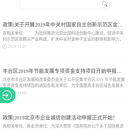
关于
政策|关于开展2019年中关村国家自主创新示范区金种子企业征集工作的通知
各相关单位： 为加快推进北京全国科技创新中心建设，促进中关
村示范区高精尖产业构建，扩大中关村金种子企业的群体和影响力，
建立中关村高成长型初创企业的储备库，支持中关村初创企业发展，
2019
-
11
-
27
现开展2019年中关村金种子企业征集工作，有关事项通知如下：一、
企业申报条件 （一）重点产业领域 按照北京市十大高精尖产
业领域划分。 1.新一代信息技术：包括移动通信核心元器件、移
动通信终端产品、光纤宽带网运营服务、移动通信网络运营服务、卫
丰台区2019年节能发展专项资金支持项目开始申报啦！
星遥感及卫星通信运营服务等方向。 2.集成电路：包括集成电路
北京市丰台区发展和改革委员会关于公开征集丰台区2019 年节能发展
芯片设计、集成电路设备、集成电路材料、集成电路设计平台及配套
专项资金支持项目的通知各有关单位：为全面提高丰台区绿色发展水
IP库开发等方向。 3.医...
平，进一步加强节能降耗管理，提升内涵促降水平，依据《丰台区节
2019
-
11
-
05
能发展专项资金管理办法（修订版）》，现组织开展丰台区2019 年节
能发展专项资金支持项目征集工作。具体内容如下：一、支持范围1.
药健康：包括生物制品制造、基因工程药物和疫苗、化学药品新药制
节能示范工程；2.节能技术改造项目和合同能源管理项目；3.新能源和
剂制造、人工智能医学应用软件开发等方向。 4.智能装备：包括
可再生能源开发利用项目（浅层地温能、中深层地热能、再生水源热
政策|2019北京市企业诚信创建活动申报正式开始！
交通运输设备、新能源装备、机器人、数控机床、数字成型装备、智
泵、余热热泵等，分布式光伏发电项目）；4.获得市级能效领跑者的
能仓储物流装备、精密基础元件和传动装置等方向。 5.节能环
各相关单位、各会员单位：为深入贯彻《国务院办公厅关于加快推进
用能单位;5.能源审计、清洁生产审核项目。二、申报条件1.申报单位