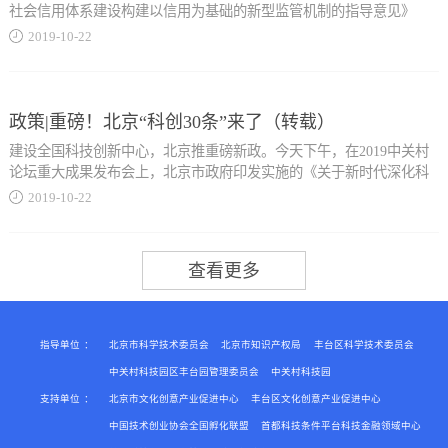
保：包括环境污染处理药剂及材料、环境装备、环保检测、节能监
社会信用体系建设构建以信用为基础的新型监管机制的指导意见》
应为丰台区行政区域...
测、污水再生利用、海水淡化处理、海绵城市建设、环保咨询服务等
（国办发〔2019〕35号）、《中共北京市委北京市人民政府关于印发
2019
-
10
-
22
方向。 6.新能源智能汽车：包括新能源智能汽车整车制造、动力
《北京市进一步优化营商环境行动计划（2018年—2020年）》的通
总成系统制造、智能车设备制造、锂离子电池制造等方向。 7.新
知》（京发〔2018〕18号）和《北京市人民政府关于建立完善信用联
内的党政机关、事业单位或在本行政区域内办理工商、税务登记，诚
材料：包括高性能膜材料、高性能纤维及制品和复合材料、高分子
合奖惩制度加快推进诚信建设的实施意见》（京政发〔2017〕15号）
信经营，依法纳税，管理规范，能源统计资料完整的企业。2.本期征
光、电、磁材料、先进有色金属材料等方向。 8.人工智能：包括
精神，不断增强企业诚信意识，进一步优化营商环境。2019年将继续
政策|重磅！北京“科创30条”来了（转载）
集项目时间为2019 年1 月1 日至2019 年10月31 日竣工的项目。若征集
人工智能系统、人工智...
开展北京市诚信企业创建活动（以下简称创建活动），中关村高新技
期内项目已开工但未完工，可纳入专项资金项目储备库，待项目完工
建设全国科技创新中心，北京推重磅新政。今天下午，在2019中关村
术企业协会（以下简称高企协）承担会员单位新申报和复审工作。获
后纳入下一年度申报。3.申报项目应在丰台区行政区域内实施。4.已获
论坛重大成果发布会上，北京市政府印发实施的《关于新时代深化科
得“诚信创建企业”称号的企业...
得区级其他财政资金支持的项目不再重复奖励。三、提交材料1.丰台
技体制改革 加快推进全国科技创新中心建设的若干政策措施》正式对
2019
-
10
-
22
区节能专项资金申请表（附件1）；2.项目资金申请报告（附件2）；3.
外公布。本次新政分五部分，即加强科技创新统筹、深化人才体制机
项目实施合同；4.项目投资明细清单、付款凭证、发票；5.项目竣工决
制改革、构建高精尖经济结构、深化科研管理改革、优化创新创业生
将享受相应的激励帮扶政策。创建活动每年举办一次，请各相关单
算报告、结算明细清单；6.法人营业执照；7.法人授权委托书、身份证
态，共涵盖30条改革措施，简称“科创30条”。依据新政，北京将在“三
位、各会员单位按照通知要求在规定时间内积极组织申报，申报复审
复印件。8.申报分布式...
城一区”依法推进审批权限赋权和下放，并把北京经济技术开发区试点
通过后需快递承诺书和申报意见书至我会，现将有关事项通知如下:一.
的企业投资项目承诺制推广至“三城一区”；将创新职称评价方式，推
活动组织北京市诚信企业创建活动办公室联合高企协共同开展诚信创
行代表作评价制度，将项目成果、研究报告、专著译著、工程方案、
建工作。高企协负责制定本行业领域诚信企业创建活动工作方案，组
技术标准规范等...
织会员单位自愿开展诚信企业创建工作，受理企业申报、建立企业信
指导单位
：
北京市科学技术委员会
北京市知识产权局
丰台区科学技术委员会
用档案、组织企业信用评价、开展诚信宣传教育、实施行业动态管理
中关村科技园区丰台园管理委员会
中关村科技园
等工作。二.申报条件（一）遵守国家和本市法律法规和政策规定，符
支持单位
：
北京市文化创意产业促进中心
丰台区文化创意产业促进中心
纳入代表作范围；将优化科研人员因公出国审查、审批、备案等工作
合法定资质、行政许可、强制性标准和强制性认证等要求，依法诚信
流程，压缩审批时间；并加强京津冀科技计划合作，支持京港澳创新
中国技术创业协会全国孵化联盟
首都科技条件平台科技金融领域中心
经营，生产经营状况良好；（二）在北京市工商行政管理部门依法注
主体联合开展研发和成果转化。关键词1：统筹管理推进审批权下放至