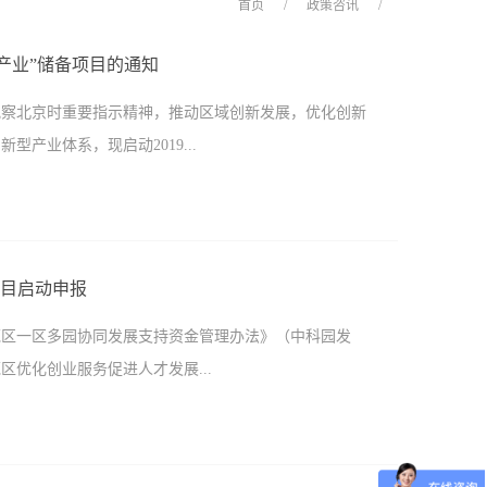
首页
/
政策咨讯
/
尖产业”储备项目的通知
视察北京时重要指示精神，推动区域创新发展，优化创新
产业体系，现启动2019...
一支持范围（一）重大前沿原创技术成果转化和产业化项
向经济主战场，围绕新一代信息技术、集成电路、医药健
项目启动申报
汽车、新材料、人工智能、软件和信息服务以及科技服务
范区一区多园协同发展支持资金管理办法》（中科园发
关、传统产业升级改造、新技术新产品新模式的应用场景
范区优化创业服务促进人才发展...
优势产业创新集群项目重点支持轨道交通军民融合等优势
以行业领军人才为核心的创新团队，具有引领性、突破性
产业集群；重点支持围绕优势产业创新发展的重大共性需
0号）、《中关村国家自主创新示范区提升创新能力优化创
术研发和承接转化平台建设，解决制约行业发展的关键技