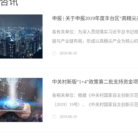
咨讯
申报 | 关于申报2019年度丰台区“高精
各有关单位：为深入贯彻落实习近平总书记
链与产业链布局，形成以高精尖产业为核心的新型
2019
-
06
-
19
年丰台区“高精尖产业”储备项目申报工作。
目支持各类创新主体面向世界科技前沿、面
中关村新版“1+4”政策第二批支持资金
康、智能装备产业、节能环保、新能源智能
各相关单位：根据《中关村国家自主创新示
业等十大高精尖产业开展的“卡脖子”技术攻
〔2019〕19号）、《中关村国家自主创新示
及重大科技成果落地和产业化项目。（二）
产业的以技术创新为核心的龙头骨干企业和
2019
-
06
-
10
的大项目和大工程，打造具有核心竞争力的
支持资金管理办法》（中科园发〔2019〕2
求，大力推动高精尖产业相关新一代共性技