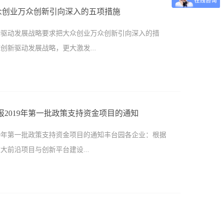
9〕21号）及相关实施细则，我委组织开展中关村国家自
高精尖产业创新生态网络。（三）重大协同创新平台项目
大众创业万众创新引向深入的五项措施
019年第二批政策支持资金项目申报工作，现将具体事项
、管理创新等，搭建对产业发展有显著带动作用的共性关
新驱动发展战略要求把大众创业万众创新引向深入的措
2019年第二批政策支持资金项目包括中关村示范区科技
性服务平台和产业创新中心建设；支持各类创新主体搭建
新驱动发展战略，更大激发...
，具体申报项目和内容详见《2019年中关村示范区第二
较大发展潜力的创业企业提供产品...
《申报项目明细表》，详见附件1）。（二）政策咨询方
在官方微信公众号（创新创业中关村）对话框中留言方式
的措施。1、发挥“双创”支撑就业的重要作用，提供更多
任意一篇文章下方留言方式三：中关村示范区官方网站
求的岗位。深化“放管服”改革，制定《优化营商环境条
）“首页--政民互动--政务咨询”留言。二、申报时间线上申报起止时间 ：
2019年第一批政策支持资金项目的通知
进科技创新的独特作用。支持“双创”示范基地在科研立项
间 ：2019年6月11日-7月10日（中关村示范区科技型小微
19年第一批政策支持资金项目的通知丰台园各企业：根据
落实研发费用按75%比例税前加计扣除的政策，并研究
企业于2019年7月2...
前沿项目与创新平台建设...
推动大中小企业融通发展。完善股权、薪酬等激励机制，促
级。加快发展工业互联网，拓展“互联网+”在医疗、养老、
低小微企业融资实际利率和综合成本，将小微企业不良贷
、《中关村国家自主创新示范区一区多园协同发展支持资金
放宽到3个百分点。鼓励风投、创投加大对“双创”的支持
《中关村国家自主创新示范区优化创业服务促进人才发展支
资。会议还部署了抓好农业生产、保障农产品有效供给，