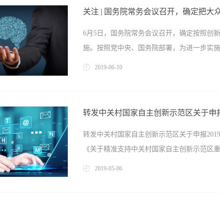
新环境支持资金管理办法》（中科园发〔201
术瓶颈，促进技术转移和商业化应用，构建
关注 | 国务院常务会议召开，确定把
主创新示范区（以下简称“中关村示范区”）2
支持各类创新主体通过体制创新、机制创新
6月5日，国务院常务会议召开，确定按照创
通知如下：一、申报项目（一）申报项目情况
键技术平台、中试平台、协同创新平台、共
施。按照党中央、国务院部署，为进一步实施创
型小微企业研发费用支持资金项目等20个项目
创业孵化平台，为以技术驱动开展产品创新、有
批政策支持资金申报项目明细表》（以下简称
2019
-
06
-
10
式政策咨询可采取四种方式留言：方式一：
市场主体活力，会议确定了把“双创”引向深入
二：在官方微信公众号（创新创业中关村）
适应高校毕业生、退役军人等重点群体就业需
（http://zgcgw.beijing.gov.cn/
转发中关村国家自主创新示范区关于申报
例》，降低创业创新成本。2、发挥“双创”促
2019年6月11日-7月10日线下提交材料起止时
转发中关村国家自主创新示范区关于申报20
实施、成果确权和转化等方面先行先试。加快
企业研发费用支持资金项目在线上审核通过的，申报
《关于精准支持中关村国家自主创新示范区重大
加大政策力度。3、支持打造“双创”平台，
进各类企业协同创新。4、推动“互联网+”升
2019
-
05
-
06
教育等社会领域的应用。5、引导金融机构降
的若干措施》（中科园发〔2019〕11号）
款容忍度从不高于各项贷款不良率2个百分点
管理办法》（中科园发〔2019〕19号）、
力度。支持创业孵化机构、创投企业发债融