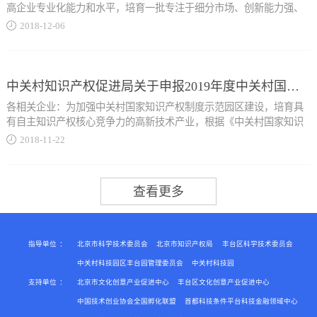
账，假设一家企业年应纳税所得额为300万元，此前不在小型微利企业
高企业专业化能力和水平，培育一批专注于细分市场、创新能力强、
人员100人以下；4、1000...
范围之内，需要按照25%的税率计算，每年要缴纳企业所得税75万
市场占有率高、掌握关键核心技术、质量效益优的专精特新“小巨人”
2018
-
12
-
06
元；按照新出台的优惠政策，如果符合小型微利企业条件，其今后仅
企业，按照《工业和信息化部办公厅关于开展专精特新“小巨人”企业
需要缴纳企业所得税25万元。 本市还将建立小微企业涉税诉求和
培育工作的通知》（工信厅企业函〔2018〕381号）要求，我局现组织
万营业收入1000万元以下；支持内容对企业的研发费用进行支持，采
意见快速响应机制，以便落实好小微企业普惠性税收减免政策，持续
开展北京市2018年专精特新“小巨人”企业推荐工作。有关事项通知如
取后补助一次性拨付经费的方式，根据企业上一年度研发费用支出额
优化本市的税收营商环境。针对小...
下： 一、申报条件 （一）基本条件 1.在北京市内工商
中关村知识产权促进局关于申报2019年度中关村国家知识产权制度示范园区专利创业专项资金的通知
度按一定标准给予补助。支持范围研发费用为企业开展研发活动投入
注册登记、连续经营3年以上并具有独立法人资格的中小企业，符合
的经费支出合计(一)企业内部的日常研发经费支出指企业内部研发活动
各相关企业：为加强中关村国家知识产权制度示范园区建设，培育具
《中小企业划型标准规定》（工信部联企业〔2011〕300号）规定，属
的直接支出，以及用于研发活动的管理费、服务费以及外协加工费等
有自主知识产权核心竞争力的高新技术产业，根据《中关村国家知识
于我市创新能...
支出。（二） 当年形成用于研发的固定资产支出指企业形成的用于研
产权制度示范园区知识产权专项资金使用管理办法（暂行）》（京财
2018
-
11
-
22
发的固定资产经费支出。（三）委托外单位开展研发的经费支出指企
文〔2010〕2418号），现就申报2019年度中关村国家知识产权制度示
业委托境内外单位或与外单位合作进行研发活动而拨给对方的经费，
范园区专利创业专项资金事宜通知如下：一、资助对象中关村科技园
力强、市场竞争优势突出的中小企业。 2.坚持专业化发展战略，
不包括外协加工费。支持标准上一年度研发费用总额大于等于10万
区高新技术企业二、资助方向2019年专利创业专项资金支持的重点方
长期专注并深耕于产业链中某个环节或某个产品，能为大企业、大项
元，小于100万元补助标准 5%大于等于100万...
向为：涉及中关村战略性新兴产业的专利项目；产学研结合的专利项
目提供关键零部件、元器件和配套产品，以及专业生产的成套产品。
目；企业从大专院校、科研院所引进或合作开发实施的专利项目。
企业主导产品在国内细分行业中拥有较高的市场份额。 3.具有持
三、资助要求1.近两年已获得过中关村示范园区专利创业或专利战略
续创新能力，在研发设计、生产制造、市场营销、内部管理等方面不
专项资助的企业不予以资助。...
断创新并取得比较显著的效益，具有一定的示范推广价值。 4.管
指导单位
：
北京市科学技术委员会
北京市知识产权局
丰台区科学技术委员会
理规范、信誉良好、社会责任感强，生产技术、工艺及产品质量性能
中关村科技园区丰台园管理委员会
中关村科技园
国内领先。企业重视并实施长期发展战略，重视人才队伍建设，核心
支持单位
：
北京市文化创意产业促进中心
丰台区文化创意产业促进中心
2.同一单位当年不得同时申报专利创业资助项目和专利战略资助项
团队具有较好的专业背景和较强的生产经营能力，有发展成为相关领
目。四、资助额度原则上给予每个拟资助项目10万元的支持，可根据
中国技术创业协会全国孵化联盟
首都科技条件平台科技金融领域中心
域国际领先企业的潜力。 ...
专家评审意见进行适度调整。五、申报条件（一）申报单位需符合的