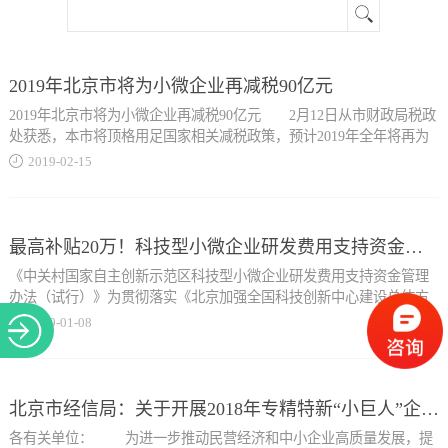
关于
2019年北京市将为小微企业再减税90亿元
2019年北京市将为小微企业再减税90亿元 2月12日从市财政局税政
处获悉，本市将顶格用足国家相关减税政策，预计2019年全年将再为
小微企业送出减负红包90亿元。 近日，中央出台普惠性减税政
2019
-
02
-
15
策，决定自2019年1月1日至2021年12月31日，将免征小规模纳税人增
值税月销售额标准，由3万元提高到10万元；将小型微利企业所得税减
半征收限额由100万元提高到300万元。更重要的是，这次国家还授权
省级政府可以对小规模纳税人在50%税额幅度内减征资源税(不含水资
最高补贴20万！科技型小微企业研发费用支持资金管理办法！
源税)、城市维护建设税、房产税、城镇土地使用税、印花税(不含证券
《中关村国家自主创新示范区科技型小微企业研发费用支持资金管理
交易印花税)、耕地占用税和教育费附加、地方附加等“六税两
办法（试行）》为贯彻落实《北京加强全国科技创新中心建设总体方
费”。 为支持小微企业发...
案》、《北京市促进中小企业发展条例》等政策精神，进一步发挥中
2019
-
01
-
08
关村科技型小微企业（以下简称企业）在推动科技创新、促进战略性
新兴产业发展的重要作用，鼓励企业加大研发投入，提升发展质量，
展，本市最终决定按50%的最高幅度顶格减征资源税等“六税两费”，不
加快做优做强，特制定《中关村国家自主创新示范区科技型小微企业
折不扣落实中央减税降费政策，充分释放政策红利。市财政局税政处
研发费用支持资金管理办法（试行）》，对企业的研发费用进行普惠
北京市经信局：关于开展2018年专精特新“小巨人”企业推荐工作的通知
方面的测算显示，实施上述普惠性减税政策，2019年将为本市小微企
支持。支持主体1、村高新中关村示范区网站上公示的中关村高新技术
业减税90亿元，惠及全市100余万户纳税人。 有关部门算了一笔
各有关单位： 为进一步推动民营经济和中小企业高质量发展，提
企业统计名录库中；2、5年成立时间在5年（含）以内；3、100人从业