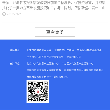
调机制。未来将围绕产业链部署创新链，围绕创新链构建资金链，聚
来源：经济参考报国家发改委日前出台稳增长、促投资政策，并密集
从事个体经营的，在3年内按每户每年8000元为限额依次扣减其当年实
焦规划目标，形成资金合力，针对城镇化与城市发展领域制约经济和
批复了一批地方基础设施投资项目，与此同时，包括新疆、贵州、山
际应缴纳...
社会发展的重大关键技术问题，建立兼顾科技规律和问题导向的科技
东、黑龙江、湖北等多省也陆续出台各项促投资政策，其中，运用PPP
2017
-
09
-
28
计划任务部署的新机制。此外，《规划》要求积极探索科技创新与金
模式推进民间投资增长成为重点。专家表示，预计固定资产投资下半
融结合的机制，引入社会资本，建立多元化的资金投入机制等。
年将进一步发力，推动经济整国家发改委日前出台稳增长、促投资政
的增值税、城市维护建设税、教育费附加、地方教育附加和个人所得
策，并密集批复了一批地方基础设施投资项目，与此同时，包括新
税。 此外，对商贸企业、服务型企业、劳动就业服务企业中的加工型
疆、贵州、山东、黑龙江、湖北等多省也陆续出台各项促投资政策，
企业和街道社区具有加工性质的小型企业实体，在新增加的岗位中，
其中，运用PPP模式推进民间投资增长成为重点。专家表示，预计固定
当年新招用在人力资源社会保障部门公共就业服务机构登记失业半年
资产投资下半年将进一步发力，推动经济整体增长。 据了解，今年以
以上且持《就业创业证》或《就业失业登记证》人员，与其签订1年以
来，中央和地方各级政府...
上期限劳动合同并依法缴纳社会保险费的，在3年内按实际招用人数予
指导单位
：
北京市科学技术委员会
北京市知识产权局
丰台区科学技术委员会
以定额依次扣减增值税、城市维护建设税、教育费附加、地方教育附
中关村科技园区丰台园管理委员会
中关村科技园
加和企业所得税优惠。
支持单位
：
北京市文化创意产业促进中心
丰台区文化创意产业促进中心
都积极推进有效投资。发改委近来连续批复了乌鲁木齐机场改扩建工
程项目、新建广西玉林民用机场项目、新建上海至南通铁路太仓至四
中国技术创业协会全国孵化联盟
首都科技条件平台科技金融领域中心
团段等建设项目，总投资达到近800亿元。7月份，发改委共审批核准
首都科技条件平台检测与认证领域中心
固定资产投资项目22个，总投资1655亿元。而截至今年6月底，13大类
重大工程包已累计完成投资9.9万亿元，开工58个专项、601个项
目。 与此同时，各地方政府近日也陆续推出各种促投资相关政策。日
前，新疆维吾尔自治区伊犁州PPP引导基金正式签约成立，成为全疆首
支由地州投放的PPP引导基金。基金将为基础设施和公共服务领域的重
点PPP项目提供资金支持，引导社会资本积极参与PPP项目建设。黑龙