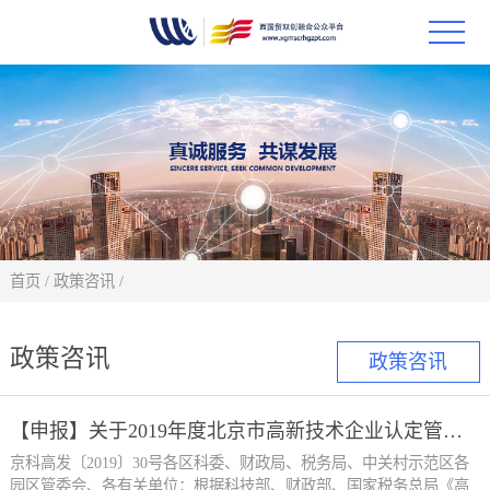
首页
政策
科技
项目
首页
/
政策咨讯
/
科技
政策咨讯
政策咨讯
合作
【申报】关于2019年度北京市高新技术企业认定管理相关工作的通知
创新
京科高发〔2019〕30号各区科委、财政局、税务局、中关村示范区各
园区管委会、各有关单位：根据科技部、财政部、国家税务总局《高