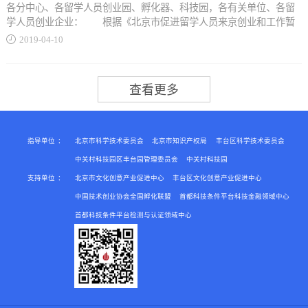
业）。社会组织是指主要在中关村示范区内开展工作或会员大部分在
各分中心、各留学人员创业园、孵化器、科技园，各有关单位、各留
历学位者优先考虑。（四）掌握本领域的研究进展和前沿动态，具有
中关村示范区，有利于自主创新与中关村示范区建设发展的，并已在
学人员创业企业： 根据《北京市促进留学人员来京创业和工作暂
较强的研究创新能力，已初步...
民政部门登记的非营利性组织，包括社会团体（含产业技术联盟）、
行办法》有关规定，北京海外学人中心将于近期启动2019年北京市留
2019
-
04
-
10
民办非企业单位。本办法对于企业的支持内容，符合条件的社会组织
学人员创办企业开办费资助资金(以下简称“开办费”)申报工作。现将有
参照执行。本办法支持的重点产业为北京市加快科技创新发展新一代
关事项通知如下： 一、申报人员 申报北京市留学人员创办企
形成研究团队。（五）主持过企业关键技术研发项目的技术负责人，
信息技术等十个高精尖产业指导意见确定的产业领域和《中关村国家
业开办费资助资金的留学人员(以下简称“申报人”)，是指我国公派或自
承担地市级以上科技项目的主持人或主要参与人（排名前2位）。
自主创新示范区发展...
费出国留学并于近期回国，且符合以下条件之一者： 1、在国外取
（六）重点支持“高精尖”产业领域及轨道交通、军民融合领域的青年
得硕士及以上学位或具有国外毕业研究生学历; 2、出国前已具有
科技骨干。三、申报程序（一）申报人填写《丰台区科技新星计划项
中级及以上专业技术职务，出国进修或做访问学者; 3、出国前已
目申报书》（见附件3，以下简称《申报书》），并梳理相关附件材
获得博士学位，...
料。（二）2019年4月25日前提交电子版（包括《申报书》及附件目
指导单位
：
北京市科学技术委员会
北京市知识产权局
丰台区科学技术委员会
录），发至邮箱kwzhk@126.com，邮件主题为“单位名称+申报人姓名
中关村科技园区丰台园管理委员会
中关村科技园
+联系人+联系电话”，逾期不予受理。（三）2019年4月25日-4月30
支持单位
：
北京市文化创意产业促进中心
丰台区文化创意产业促进中心
出国进行博士后研究或进修; 4、在国外取得学士学位的优秀海外
日，电子版通过审核的单位集中报送书面材料（包括《申报书》及附
留学人才。 二、申报条件 申报人须具备下列条件： 1、申
中国技术创业协会全国孵化联盟
首都科技条件平台科技金融领域中心
件）一式两份，逾期不予受理。四、书面材料要求（一）《申...
报人创办的企业符合本市产业规划，属于北京市重点发展和重点扶持
首都科技条件平台检测与认证领域中心
的行业，有较好的市场前景; 2、申报人为企业法定代表人，企业
注册地点在北京市行政区域内; 3、企业注册资金现金资产不少于
人民币50万元，申报人本人或其留学人员创业团队出资的企业注册资
金现金资产额度不少于人民币30万元; 4、申报人创办的企业成立
时间须在2018年1月1日以后。 三、提交材料 申报人需提交以
下材料： 1、北京市留学人员创办企业开办费资助资金申报