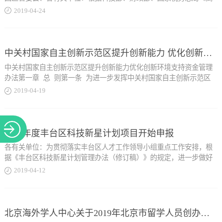
关于
新技术企业认定管理办法》（国科发火〔2016〕32号，以下简称《认
2019
-
04
-
24
定办法》）、《高新技术企业认定管理工作指引》（国科发火
〔2016〕195号，以下简称《工作指引》）的规定，现就2019年度高新
技术企业认定管理工作有关事宜通知如下：一、进度安排2019年高新
技术企业认定分四批办理，申报截止时间分别为5月16日、6月27日、8
中关村国家自主创新示范区提升创新能力 优化创新环境支持资金管理办法
月15日、9月16日。上述申报截止时间以申报企业完成网上申报操作，
中关村国家自主创新示范区提升创新能力优化创新环境支持资金管理
并将完整书面材料送交受理部门日期为准，逾期不予受理。二、申报
办法第一章 总 则第一条 为进一步发挥中关村国家自主创新示范区
材料申请认定的企业应登陆高...
（以下简称“中关村示范区”）在全国科技创新中心建设中的主要载体
2019
-
04
-
19
作用，提升中关村示范区各类创新主体创新能力，促进新技术、新产
业、新业态发展，构建开放协同的创新生态环境，加快建设具有全球
新技术企业认定管理工作网（www.innocom.gov.cn），注册填报认定
影响力的科技创新中心，制定本办法。第二条 中关村示范区提升创新
信息，并上传知识产权、经具有资质的中介机构鉴证的企业近三个会
能力优化创新环境支持资金（以下简称“创新支持资金”）从中关村科
2019年度丰台区科技新星计划项目开始申报
计年度的财务会计报告（包括会计报表、会计报表附注和财务情况说
技园区管理委员会（以下简称“中关村管委会”）专项资金中列支，并
明书）、经具有资质的中介机构出具的企业近三个会计年度研究开发
各有关单位：为贯彻落实丰台区人才工作领导小组重点工作安排，根
按照年度预算进行安排使用。第三条 创新支持资金的管理和使用应遵
费用和近一个会计年度高新技术产品（服务）收入专项审计或鉴证报
据《丰台区科技新星计划管理办法（修订稿）》的规定，进一步做好
循公开...
告、企业所得税年度纳税申报表等主要证明文件（电子版）。企业完
2019年丰台区科技新星计划项目征集工作。现就申报工作有关事宜通
2019
-
04
-
12
成网上申报操作后，应递交《认定办法》第十二条第（一）款和《工
知如下：一、申报范围丰台区行政区域内的农业、科技、教育、卫生
作指引》第二条第（三）款要求的书面申报材料。上述材料一式两
等领域的青年科技骨干，每单位限报1名。二、申报条件（一）热爱祖
透明、突出重点、专款专用、注重实效的原则。第四条 本办法所指各
份，左侧胶装成册，在右侧骑缝处加盖企业公章。企业自行留存一份
国，有强烈的事业心，有良好的职业道德、社会公德和求实、创新、
类创新主体包括企业、高校院所和社会组织等。其中，企业是指在中
材料备查。三、材料受理各区科委和中关村示范...
协作、奉献精神。（二）申报当年的1月1日，年龄未满40周岁。
北京海外学人中心关于2019年北京市留学人员创办企业开办费资助资金申报工作的通知
关村示范区内注册的企业（含国家高新技术企业和中关村高新技术企
（三）大学本科毕业、从事专业技术工作5年以上。取得研究生以上学