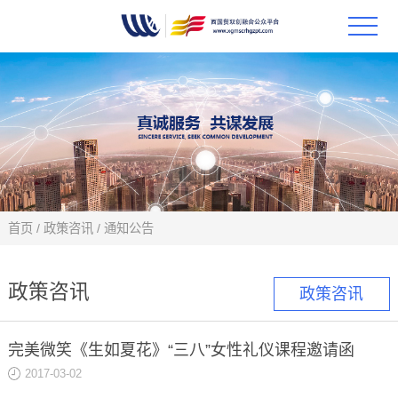
首页
政策
科技
项目
首页
/
政策咨讯
/
通知公告
科技
政策咨讯
政策咨讯
合作
完美微笑《生如夏花》“三八”女性礼仪课程邀请函
创新
2017-03-02