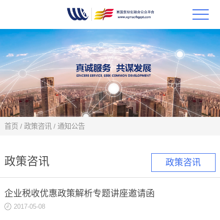
首页
政策
科技
项目
首页
/
政策咨讯
/
通知公告
科技
政策咨讯
政策咨讯
合作
企业税收优惠政策解析专题讲座邀请函
创新
2017-05-08