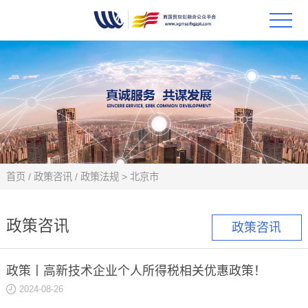
首页
政策
科技
项目
首页
/
政策咨讯
/
政策法规
>
北京市
科技
政策咨讯
政策咨讯
合作
政策丨高新技术企业个人所得税相关优惠政策！
创新
2024-08-26