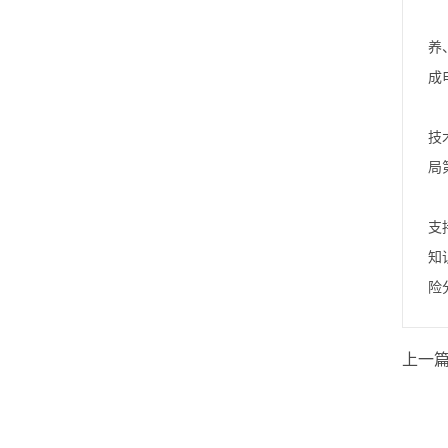
（
养
成
（
技
局
（
支
知
险
上一篇