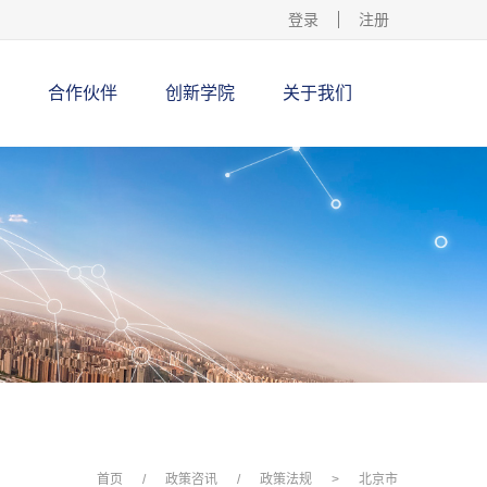
登录
注册
合作伙伴
创新学院
关于我们
首页
/
政策咨讯
/
政策法规
>
北京市