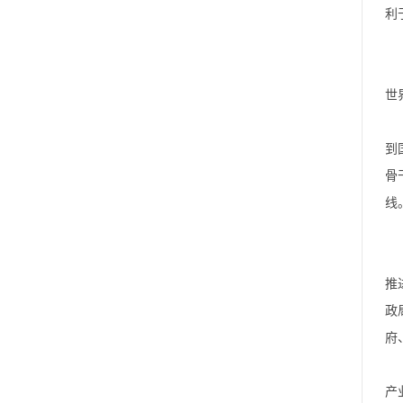
利
（
1
世
2
到
骨
线
三
（
推
政
府
（
产