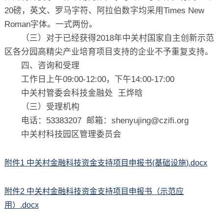
20
磅，英文、罗马字符、阿拉伯数字均采用
Times New
Roman
字体。一式两份。
（三）对于已经获得
2018
年中关村国家自主创新示范
区各分园高精尖产业培育项目支持的企业不予重复支持。
四、咨询和受理
工作日上午
09:00-12:00
，下午
14:00-17:00
中关村管委会科技金融处
王烨晗
（三）受理机构
电话：
53383207
邮箱：
shenyujing@czifi.org
中关村科技园区管理委员会
附件1 中关村金融科技资金支持项目申报书(基础设施).docx
附件2 中关村金融科技资金支持项目申报书（示范应
用）.docx