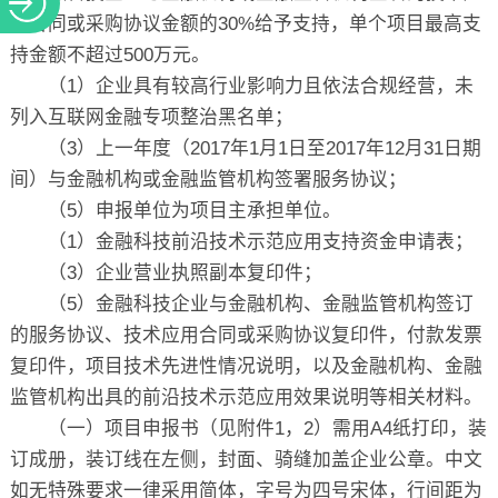
用合同或采购协议金额的
30%
给予支持，单个项目最高支
持金额不超过
500
万元。
（
1
）企业具有较高行业影响力且依法合规经营，未
列入互联网金融专项整治黑名单；
（
3
）上一年度（
2017
年
1
月
1
日至
2017
年
12
月
31
日期
间）与金融机构或金融监管机构签署服务协议；
（
5
）申报单位为项目主承担单位。
（
1
）金融科技前沿技术示范应用支持资金申请表；
（
3
）企业营业执照副本复印件；
（
5
）金融科技企业与金融机构、金融监管机构签订
的服务协议、技术应用合同或采购协议复印件，付款发票
复印件，项目技术先进性情况说明，以及金融机构、金融
监管机构出具的前沿技术示范应用效果说明等相关材料。
（一）项目申报书（见附件
1
，
2
）需用
A4
纸打印，装
订成册，装订线在左侧，封面、骑缝加盖企业公章。中文
如无特殊要求一律采用简体，字号为四号宋体，行间距为