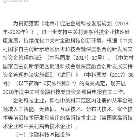
2018-11-15
关于
为贯彻落实《北京市促进金融科技发展规划（
2018
年
-2022
年）》，进一步支持中关村金融科技企业快速健
康发展，持续优化中关村金融科技创新环境，根据《中关
村国家自主创新示范区促进科技金融深度融合创新发展支
持资金管理办法》（中科园发〔
2017
〕
10
号）、《中关村
国家自主创新示范区促进科技金融深度融合创新发展支持
资金管理办法实施细则（试行）》（中科园发〔
2017
〕
38
号）（以下简称
“
《实施细则》
”
）的有关规定，现开展
2018
年度中关村金融科技支持资金项目申报有关工作。
金融科技企业，即在中关村示范区内注册的从事金融
领域人工智能、大数据、互联技术、分布式技术、安全技
术等前沿技术研发和应用的高新技术企业（含国家高新技
术企业和中关村高新技术企业）。
（一）金融科技基础设施