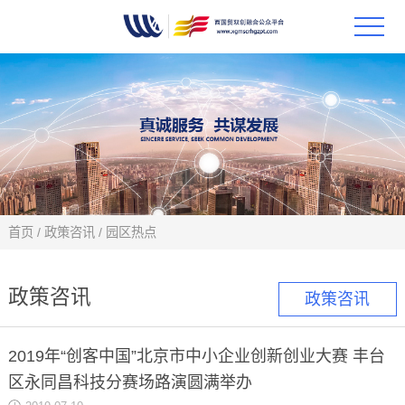
首页
政策
科技
项目
首页
/
政策咨讯
/
园区热点
科技
政策咨讯
政策咨讯
合作
2019年“创客中国”北京市中小企业创新创业大赛 丰台
创新
区永同昌科技分赛场路演圆满举办