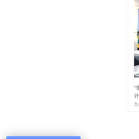
·
园
现
展
志
“
参
孵
驻
发
互
新
为
间
业
“
一
计
长
为
文
权
展
午
孵
2
助