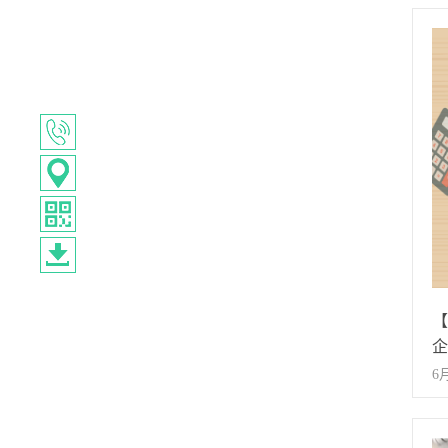
师
业
营
小
例
立
到
所
识
的
【
办
企
的
6
品
昌
机
营
丰