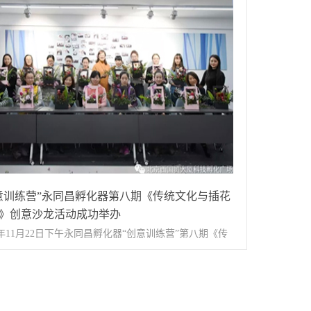
险揭示，本次活动在孵化讲堂成功举办。这也是永同昌
性孵化器。公司以“投资+孵化“为主线，致力打造“创业
孵化器“创意训练营”系列活动的最后一期。 参加此
-孵化器-加速器”全孵化产业链条创新型生态服务体系，
训活动的是来自东方红海、堂悦坊、金钻石、万数科
适应科技文化企业发展的完整生态孵化系统，提升创业
泰达商旅等科技文创企业 活动由企业发展部—张永欣
、在孵企业自主创新能力，助力企业加速成长，促进区
培训 永同昌科技孵化器特邀招商证券股份有限公司姜水
济转型发展。
理为入驻企业做主题分享 活动中，姜老师围
题《债券投资的风险识别和自我保护》，根据自身经验
了债券的含义、基本要素、种类、资信评级等方面知
用实际案例来讲解“债券有风险，入市需谨慎”债券投资
意训练营”永同昌孵化器第八期《传统文化与插花
要性，针对中小企业的切身发展状况进行深度剖析。
》创意沙龙活动成功举办
会人员认真听讲中...
17年11月22日下午永同昌孵化器“创意训练营”第八期《传
结束后，姜老师耐心地和大家进行一对一疑难解
化与插花艺术》创意沙龙活动在孵化讲堂举办一场主题
并针对各家企业情况提出实质性方案。 ...
感恩有你”的浪漫插花活动，让到场的女士们在冬日也邂
丽的鲜花，用鲜花为生活增添色彩。活动开始花艺师讲