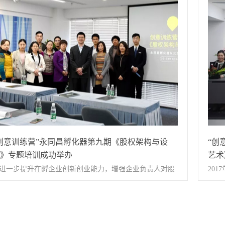
科技孵化讲堂成功举办。活动邀请到了快法务的高佳老师到
及风
区入驻企业加速发展。永同昌科技是立足于创新驱动发
综合
场讲解财税知识，西国贸园区内金石德和，堂悦坊，中赢
科技
，聚集科技与文化创新创业要素的综合性孵化器。公司以
空间
合，彩聿文化，罡吉医药等近二十家入驻企业财务负责人
次培
投资+孵化“为主线，致力打造“创业空间-孵化器-加速器”全
形成
加了本次活动。高老师讲解税务筹划领域知识提问环节入
技、
化产业链条创新型生态服务体系，形成适应科技文化企业
团队
企业代表积极踊跃税务风险和规避讲解环节高老师和企业
主持
展的完整生态孵化系统，提升创业团队、在孵企业自主创
域经
动交流本次活动是2018年度第一场创意训练营活动，不仅
莲经
能力，助力企业加速成长，促进区域经济转型发展。
后续活动举办奠定了坚实的基础，更增强了孵化器与企业
绕主
的粘合度。引进了新的财税专业咨询服务机构，为在孵企
讲解
提供了财税领域又一强大支持，完善了科技孵化体系，进
识。
创意训练营”永同昌孵化器第九期《股权架构与设
“创
步提高了永同昌科技综合科技孵化能力，助力企业快速成
的重
》专题培训成功举办
艺术
。永同昌科技孵化器是立足于创新驱动发展，聚集科技与
参
进一步提升在孵企业创新创业能力，增强企业负责人对股
20
化创意产业创新创业要素的综合性孵化器，根据企业的发
活动
的认识与运用，加快企业发展步伐， 2017年11月30日下
统文
需求初步形成了创新与创业相结合、线上与线下相结合，
答，
，永同昌孵化器举办了《股权架构与设计》专题培训，近
为“
化与投资相结合的孵化服务体系，实现科技与产业结合，
0家企业参加了活动。参加此次培训活动的是来自金钻石、
逅美
力企业孵化成长。