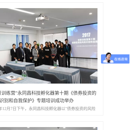
「永同昌科技第二期——劳动用工风险规范」在西国贸·
讲堂成功举办。活动邀请到了北京京益律师事务所律师
老师到现场讲解劳动用工风险规范知识，西国贸园区内
红海、中视风韵、中兆源、诗乐文化、堂悦坊等十余家
企业财务、人事负责人参加了本次活动。活动开始前入
业进行签到企业发展部李少鹏介绍活动主题向老师讲解
用工风险规范领域知识活动结束后向老师和入驻企业代
动交流参与活动的入驻企业代表合影留念本次劳动用工
规范专题活动的举行，提升了园区内各入驻企业对招
入职管理、用工管理和离职各个阶段风险规范方面的认
意训练营”永同昌科技孵化器第十期《债券投资的
理清了企业招聘、入职管理、处理员工关系的思路，使
识别和自我保护》专题培训成功举办
认识到招聘、离职、解聘中潜在的风险，同时，向敏老
17年12月7日下午，永同昌科技孵化器以“债券投资的风险
动的讲解拓宽了入驻企业视野，提升了企业的专业技
和自我保护”为主题，组织开展了一次债券投资者权益保
为将来的发展奠定了良好的基础。THE END永同昌科
育专项活动。这次活动的目的为在孵企业普及债券知识
立足于创新驱动发展，聚集科技与文化创新创业要素的