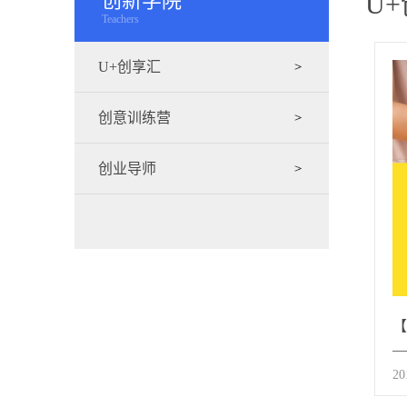
创新学院
U
Teachers
U+创享汇
创意训练营
创业导师
【
—
2
营