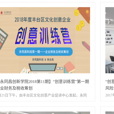
，北大清华复旦人大总裁班特聘教授谭小芳讲师。 针对企
营”
在品牌服务和营销方面的疑惑，开展了以“左手服务，右手
孵化
销”为主题的专题培训。企业发展部李少鹏介绍活动主题谭
向敏
芳讲师结合不同企业的现实情况，根据成功的服务营销案
东方
，给各位企业营销负责人深入讲解营销知识和企业品牌建
入驻
的重要性，并针对企业营销负责人提出的问题进行解答。
驻企
场参加培训的企业营销负责人与讲师积极互动，针对老师
劳动
讲的企业品牌知识做了详细的记录，使企业营销负责人认
表互
到品牌的差异化决定品牌的生命，也是企业创造持久价值
风险
根本。本次永同昌科技孵化器创意训练营活动的成功举
聘、
永同昌创新学院2018第11期】“创意训练营”第一期
“创
，使西国贸科技文化融合产业园内企业充分吸收了成功者
识，
业财务及税收筹划
风险
经验与智慧，企业营销服务理念得到了系统强化，对企业
企业
月21日下午，由丰台区文化创意产业促进中心发起，永同
20
牌推广和市场定位有了更深层次的理解。以此次活动为契
师生
科技孵化器组织的2018年度丰台区文化创意企业“创意训练
识别
，永同昌科技又成功与交广国际达成了战略合作，进一步
能，
”「永同昌科技第一期——企业财务及税收筹划」在西国贸
护教
富了科技孵化体系建设，提高了科技服务综合水平，助力
技是