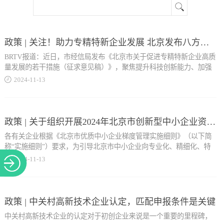
关于
政策 | 关注！助力专精特新企业发展 北京发布八方面27条措施
BRTV报道：近日，市经信局发布《北京市关于促进专精特新企业高质
量发展的若干措施（征求意见稿）》，聚焦提升科技创新能力、加强
财税金融支持、加大人才引进培育等八个方面，提出了27项具体措
2024
-
11
-
13
施。11月6日举行的“党建领航 激发活力”专精特新企业专题培训班上，
对若干措施进行了解读。点击视频了解更多
政策 | 关于组织开展2024年北京市创新型中小企业资质申报及信息更新相关工作的通知
各有关企业根据《北京市优质中小企业梯度管理实施细则》（以下简
称“实施细则”）要求，为引导北京市中小企业向专业化、精细化、特
色化、新颖化方向高质量发展，提升中小企业创新能力和专业化水
2024
-
11
-
13
平，现组织开展2024年创新型中小企业资质申报工作。相关事项通知
如下： Part.1申报流程 1.北京市创新型中小企业评价和认定，采取企
业自愿申报、系统全年敞口、主管部门月度评价的方式，每月首日
0:00-末日24:00为一个申报周期。申报的企业按工商注册属地原则登录
政策 | 中关村高新技术企业认定，匹配申报条件是关键
优质中小企业梯度培育平台（http://zjtx.miit.gov.cn，以下简称“培育平
中关村高新技术企业的认定对于初创企业来说是一个重要的里程碑，
台”），参照创新型中小企业评价标准（附件1）和资料清单模板（附