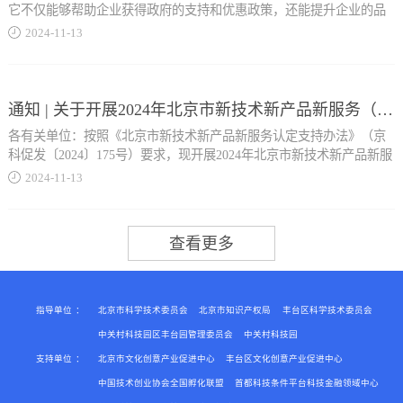
它不仅能够帮助企业获得政府的支持和优惠政策，还能提升企业的品
件2），如实...
牌形象和市场竞争力。因此，初创企业应积极申报，确保符合条件的
2024
-
11
-
13
企业能够享受到这一政策红利。 以下是申报条件及需要注意的细
节： 一是明确企业注册地范围。企业须注册在中关村示范区范围内，
填报并提交企业相关信息、上传对应佐证材料。2.丰台区科学技术和
详情可以查询一区十六园四至范围，或电话咨询附近园区管委会。 二
信息化局负责组织申报、审核、实地抽查、公示和公告认定工作。公
是细化匹配高精尖产业方向。企业所属行业领域应符合本市高精尖产
通知 | 关于开展2024年北京市新技术新产品新服务（第二十批）认定申请工作的通知
示期内，区级主管部门对本区企业的申诉信息进行答疑，并于次月25
业和中关村示范区重点规划的‘241＋X’产业方向。‘241＋X’即：新一
日前将公告认定的创新型中小企业名单报市经济和信息化局备案。尚
各有关单位：按照《北京市新技术新产品新服务认定支持办法》（京
代信息技术、生物技术与健康等2个主导产业；先进制造、现代交通、
未被认定为专精特新的中小企业，需先通过创新型中小企业认
科促发〔2024〕175号）要求，现开展2024年北京市新技术新产品新服
绿色能源与节能环...
定。 Part.2评价及认定标准 1.应在北京市工商注册登记、具有独立法
务（第二十批）认定申请工作。有关事项通知如下： 一、申请范围本
2024
-
11
-
13
人资格；2.符合《中小企业划型标准规定》（工信部联企业〔2011〕
市行政区域内登记注册的科技企业、高等学校、科研机构、医疗机
300号）；3.企业未被列入经营异常名录或严重失信主体名单，提供的
构、科技型社会组织等创新主体，围绕属于本市发展导向的新兴产业
保、新材料等4个重点产业；‘1’指现代服务业；‘X’指培育若干面向未
产品（服务）不属于国家和北京市禁止、限制或淘汰类...
和未来产业，申请符合国家法律法规和科技伦理规范相关要求，且技
来的战略性产业，包括但不限于类脑智能、量子信息、氢能与储能等
术先进、产权明晰、质量可靠、市场前景广阔的新技术新产品新服
方向。 三是看是否满足“直接入库”申报方式。中关村高新技术企业入
务。 二、申请领域新一代信息技术：人工智能、量子信息、互联网
库方式分为“直接入库”和“申报入库”两种，其中“直接入库”范围包括有
3.0、光电子、区块链、集成电路、第六代移动通信（6G）。生物医药
效期内的国家高新技术企业或技术先进型服务企业、近3年（含当年）
健康：合成生物、数字医疗...
评价入库的国家级科技型中小企业、近3年（含当年）获得中关村科技
指导单位
：
北京市科学技术委员会
北京市知识产权局
丰台区科学技术委员会
型小微企业关键技术创新项目补助的企业。 四是根据企业类型匹配申
中关村科技园区丰台园管理委员会
中关村科技园
请入库条件。 1.申报入库企业须拥有专职研发人员3人及以上、拥有知
支持单位
：
北京市文化创意产业促进中心
丰台区文化创意产业促进中心
、基因技术、细胞治疗与再生医学、脑科学与脑机接口。高端装备与
识产权（含专利、著作权等）1件及以上、上年度研究开发费用...
制造：智能机器人、高端医疗器械、智能装备、智慧出行、高端科学
中国技术创业协会全国孵化联盟
首都科技条件平台科技金融领域中心
仪器与关键零部件。新能源：氢能、新型储能、固态电池与燃料电