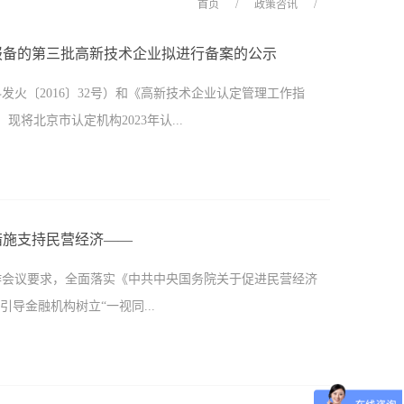
首页
/
政策咨讯
/
认定报备的第三批高新技术企业拟进行备案的公示
火〔2016〕32号）和《高新技术企业认定管理工作指
现将北京市认定机构2023年认...
业名单详见附件）进行备案公示，公示期为10个工作日。对
、书面形式向全国高新技术企业认定管理工作领导小组办公
条措施支持民营经济——
义反映情况的材料需加盖单位公章，以个人名义反映情况的
作会议要求，全面落实《中共中央国务院关于促进民营经济
10-88656259附件：北京市认定机构2023年认定报备
导金融机构树立“一视同...
技术企业认定管理工作领导小组办公室2023年11月30日
日，中国人民银行、金融监管总局、中国证监会、国家外汇