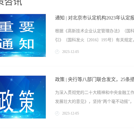
策咨讯
通知 | 对北京市认定机构2023年
根据《高新技术企业认定管理办法》（国科发
引》（国科发火〔2016〕195号）有关规定，
2023
-
12
-
05
定报备的第三批2376家高新技术企业（企
公示企业有异议的，请在公示期内以实名
政策 | 央行等八部门联合发文，25
室反映，反映情况须客观真实，以单位名
为深入贯彻党的二十大精神和中央金融工
材料应署真实姓名并提供有效联系方式。传真：0
发展壮大的意见》，坚持“两个毫不动摇”，引
的第三批高新技术企业备案公示名单全国高新
2023
-
12
-
05
仁”理念，持续加强民营企业金融服务，近