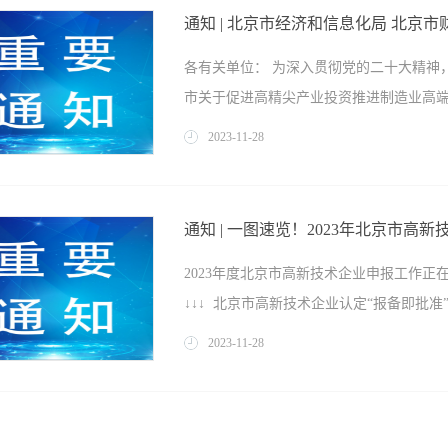
局、国家发展改革委、工业和信息化部、
举措 助力民营经济发展壮大的通知》（以
各有关单位： 为深入贯彻党的二十大精神
《通知》明确金融服务民营企业目标和重
市关于促进高精尖产业投资推进制造业高端智
营企业相关业务在绩效考核中的权重等，
比。结构上，加大对科技创新、“专精特新
2023
-
11
-
28
微企业的支持力度。《通知》强调要从民
》等文件，明确北京市高精尖产业发展资
元化融资渠道。银行业金融机构要加大首
惠性产业资金支持力度，支持一揽子政策
动做好民营企业资金接续服务，不盲目停
通知 | 一图速览！2023年北京市高
展资金管理办法》，现发布《2023年北京
营企业债务融资工具注册机制，充分发挥
2023年度北京市高新技术企业申报工作
方向1 机器人未定型创新产品首试首用奖励
模。鼓励和引导机构投资者积极科学配置
↓↓↓ 北京市高新技术企业认定“报备即批准”
—2025年）》发展方向的机器人产品在京
业上市融资和并购重组，发挥区域性股权市
元，单个企业年度奖励不超过200万元，
2023
-
11
-
28
应用推广目录（详见附件1）。 方向2 
如何申报一起了解↓↓↓
立的、符合条件的共享开源平台给予不超过2
范奖励。鼓励企业在北京国际大数据交易