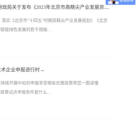
财政部、全国工商联等八部门联合印发《关于强化金融支持
通知 | 北京市经济和信息化局 北京市财政局关于发布《2023年北京市高精尖产业发展资金实施指南（第三批）》
下简称《通知》），提出支持民营经济的25条具体举措。
，落实《北京市“十四五”时期高精尖产业发展规划》《北京
点。总量上，通过制定民营企业年度服务目标、提高服务民
能绿色发展的若干措施...
加大对民营企业的金融支持力度，逐步提升民营企业贷款占
”、绿色低碳、产业基础再造工程等重点领域以及民营中小
营企业融资需求特点出发，着力畅通信贷、债券、股权等多
金（以下简称高精尖资金）重点支持的领域和方向，加大普
贷、信用贷支持力度，积极开展产业链供应链金融服务，主
措施落地，提升资金执行效率，根据《北京市高精尖产业发
贷、压贷、抽贷、断贷，同时抓好促发展和防风险。优化民
新技术企业申报进行时→
市高精尖产业发展资金实施指南（第三批）》。 01重点方向
民营企业债券融资支持工具作用，扩大民营企业债券融资规
正在持续开展中如何申报享受哪些优惠政策带您一图读懂
。支持符合《北京市机器人产业创新发展行动方案（2023
民营企业债券，加大对民营企业债券投资力度。支持民营企
政策试点申报条件是什么...
津冀地区实现首次试用，单台（套）产品奖励不超过50万
场、股权投资基金对民营企业的支持服务...
创新产品商业化定型后优先推荐纳入市级重大装备首台（套）
重点共享开源平台奖励。支持开源组织在京落地，对其在京设
00万元的奖励（详见附件２）。 方向3 数据要素市场示
所进行数据资产登记，对于企业首次开展数据资产登记并获