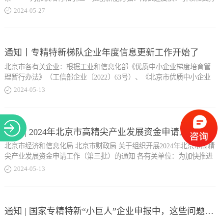
关于
前沿产业发展的新技术、新产业、新模式的独角兽企业（含潜在独角
2024
-
05
-
27
兽企业、专精特新“小巨人”企业、隐形冠军企业等），丰台区计划打
造具有全球影响力的独角兽企业集聚区，为区域高质量发展提供新动
能和新引擎，现推出加快独角兽企业集聚发展的八条措施。1、打造
400万平米独角兽企业集聚区释放400万平方米的优质空间，构建以北
通知丨专精特新梯队企业年度信息更新工作开始了
京看丹独角兽创新基地（包括丰台创新中心和丰台航天航空创新中
北京市各有关企业：根据工业和信息化部《优质中小企业梯度培育管
心，建筑面积约100万平方米）为引领，园博数字经济产业园区（建筑
理暂行办法》（工信部企业〔2022〕63号）、《北京市优质中小企业
面积约100万平方米...
梯度培育管理实施细则》要求，有效期内的专精特新“小巨人”企业、
2024
-
05
-
13
专精特新中小企业、创新型中小企业，需每年完成年度数据更新，并
对信息的真实性和准确性负责，未按规定时间及时更新企业信息的，
）、南中轴大红门首都商务新区（建筑面积约100万平方米）和丽泽金
将取消复核资格，连续两年及以上均未完成年度信息更新的，取消该
融商务区（建筑面积约100万平方米）为支撑的 “1+3”格局，助力企业
企业所有资质。现将有关事项通知如下：01、企业范围 1.需完成年度
通知 | 2024年北京市高精尖产业发展资金申请工作（第三批）的通知
集聚发展。2、加大对独角兽企业的奖励支持区政府每年计划投入10亿
信息更新工作的企业包含：经认定且在有效期内的国家级专精特新“小
元对独角兽企业空间载体、科技创新、成果转化、上市补贴、高管个
北京市经济和信息化局 北京市财政局 关于组织开展2024年北京市高精
巨人”企业、专精特新中小企业（含2024年2月公告的2023年第四季度
税、固定资产投资等方面给予奖励和补贴。对新入区或新认定的独角
尖产业发展资金申请工作（第三批）的通知 各有关单位：为加快推进
专精特新中小企业...
兽企业形成的区域综合贡献连续三年按最高70%给予奖励。对企业高
本市新型工业化，推动高精尖产业高质量发展，根据《北京市“十四
2024
-
05
-
13
管个人所得税总额按最高80%给予奖励。3、降低独角兽企业办公空间
五”时期高精尖产业发展规划》《北京市关于促进高精尖产业投资推进
成本优先保障独角兽企业发展空间，可采取租赁、购买、先租后买、
制造业高端智能绿色发展的若干措施》《北京市高精尖产业发展资金
）、2022年9月-2023年12月申报且被认定的创新型中小企业。2.2024年
定制化购地建楼等方式满足独角兽企业空间需求。根据独角兽企业的
管理办法》等文件规定，以及2024年北京市高精尖产业发展资金（以
1月份及之后申报且被认定的创新型中小企业、专精特新中小企业无需
区域综合贡献、创新能力和发展潜力，对购买丰台区国有企业自持...
下简称高精尖资金）实施指南，组织开展2024年北京市高精尖产业发
通知 | 国家专精特新“小巨人”企业申报中，这些问题请注意！
更新年度信息。3.企业按照目前自身所对应的北京市创新型中小企
展资金申请工作（第三批），现将有关事宜通知如下： 1、重点支持