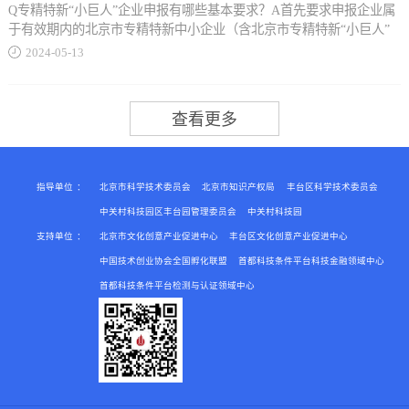
业、北京市专精特新中小企业、国家级专精特新“小巨人”企业三个层
Q专精特新“小巨人”企业申报有哪些基本要求？A首先要求申报企业属
方向方向1 医药创新品种首试产奖励。对2023年以来国内首仿、前三
级中的最高层级进行信息更新。获得北京市专精特新“小巨人”企业称
于有效期内的北京市专精特新中小企业（含北京市专精特新“小巨人”
个通过仿制药质量...
号的按照专精特新中小企业进行信息更新。02、填报时间2024年5月10
企业），且未被列入经营异常名录或严重失信主体名单，提供的产品
2024
-
05
-
13
日-2024年6月10日 03、填报方法1.企业需登录优质中小企业梯度培育
(服务)不属于国家禁止、限制或淘汰类，同时近三年未发生重大安全
平台（简称培育平台），网址为https://zjtx.miit.gov.cn/，进入"企业信
(含网络安全、数据安全)、质量、环境污染等事故以及偷漏税等违法违
和疗效一致性评价、《鼓励仿制药品目录》《国家短缺药品清单》
息更新"模块，填...
规行为。此外，已成为工业和信息化部制造业单项冠军示范企业或单
《国家临床必需易短缺药品重点监测清单》《鼓励研发申报儿童药品
项冠军产品的企业，不能再申报；与工业和信息化部已认定的专精特
清单》《罕见病目录》中新上市的本市注册生产药品，给予不超过200
新“小巨人”企业存在控股关系的企业（持股或被持股超过50%），以及
万元奖励。对2023年以来本市获批注册生产的工信部揭榜挂帅入围/应
同一集团内生产相似主导产品企业，不能再申报。 Q创新能力指标中
急审批医疗器械，给予不超过200万元奖励。对引进国外在研或上市品
一般性条件对于...
种在京生产并形成销售，且2023年累计销售额（不含税）不低于2000
指导单位
：
北京市科学技术委员会
北京市知识产权局
丰台区科学技术委员会
万元的本市企业，按照不超过销售金额的5%给予分档奖励，单个品种
中关村科技园区丰台园管理委员会
中关村科技园
奖励金额不超过300万元。单个企业年度奖励金额不超过1000万元（详
支持单位
：
北京市文化创意产业促进中心
丰台区文化创意产业促进中心
研发费用占比是怎么要求的？A研发费用占比指标对不同营收水平的企
见附件1）。方向2 重点共享开源平台奖励。支持开源组织在京落地，
业列出了明确要求：（1）上年度营业收入总额在1亿元以上的企业，
中国技术创业协会全国孵化联盟
首都科技条件平台科技金融领域中心
对其在京设立的、符合条...
近2年研发费用总额占营业收入总额比重均不低于3%；（2）上年度营
首都科技条件平台检测与认证领域中心
业收入总额在5000万元-1亿元的企业，近2年研发费用总额占营业收入
总额比重均不低于6%；（3）上年度营业收入总额在5000万元以下的
企业，同时满足近2年新增股权融资总额（合格机构投资者的实缴额）
8000万元以上，且研发费用总额3000万元以上、研发人员占企业职工
总数比重50%以上。 Q申报企业是否必须属于有效期内的专精特新中
小企业？A自2023年开始，明确要求已经获得省级专精特新中小企业，