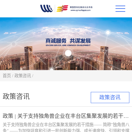
首页
政策
科技
项目
首页
/
政策咨讯
/
科技
政策咨讯
政策咨讯
合作
政策 | 关于支持独角兽企业在丰台区集聚发展的若干措施
创新
关于支持独角兽企业在丰台区集聚发展的若干措施—— 简称“独角兽八
条” ——为加快培育和引进一批创新能力强、成长速度快、引领和支撑