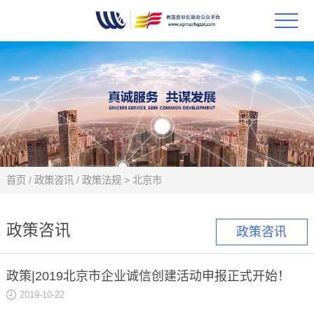
首页
政策
科技
项目
首页
/
政策咨讯
/
政策法规
>
北京市
科技
政策咨讯
政策咨讯
合作
政策|2019北京市企业诚信创建活动申报正式开始！
创新
2019-10-22