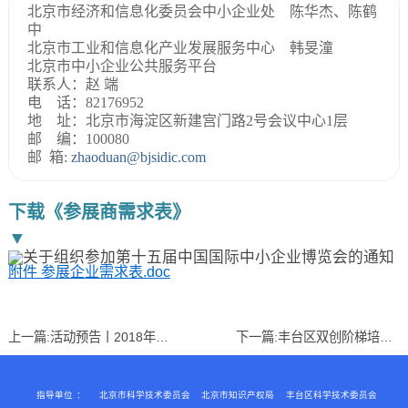
北京市经济和信息化委员会中小企业处 陈华杰、陈鹤
中
北京市工业和信息化产业发展服务中心 韩旻潼
北京市中小企业公共服务平台
联系人：赵 端
电 话：82176952
地 址：北京市海淀区新建宫门路2号会议中心1层
邮 编：100080
邮 箱:
zhaoduan@bjsidic.com
下载《参展商需求表》
▼
附件 参展企业需求表.doc
上一篇:
活动预告丨2018年度丰台区文化创意企业“创意训练营”「永同昌科技第二期——劳动用工风险规范」
下一篇:
丰台区双创阶梯培训中级第三期——知识产权申请实务
指导单位
：
北京市科学技术委员会
北京市知识产权局
丰台区科学技术委员会