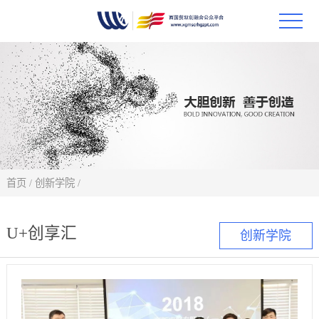
首页
政策
科技
项目
首页
/
创新学院
/
科技
U+创享汇
创新学院
合作
创新