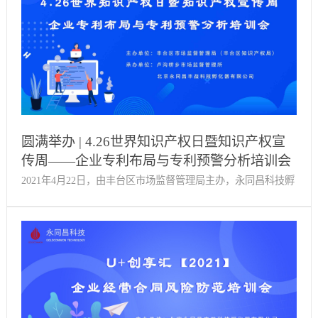
关于
圆满举办 | 4.26世界知识产权日暨知识产权宣
传周——企业专利布局与专利预警分析培训会
2021年4月22日，由丰台区市场监督管理局主办，永同昌科技孵
化器与卢沟桥乡市场所联合承办的《4.26世界知识产权日暨知
识产权宣传周——企业专利布局与专利预警分析培训会》在优
橙·创新中心B座三层路演厅圆满举办。 丰台区市场监督管理所
张敏作为嘉宾出席本次活动，同时邀请到八月瓜创新服务平台
李斌导师为大家讲解。 下午两点，培训会正式开始。创业服务
部经理李少鹏主持本次活动。会上，李斌导师围绕企业专利布