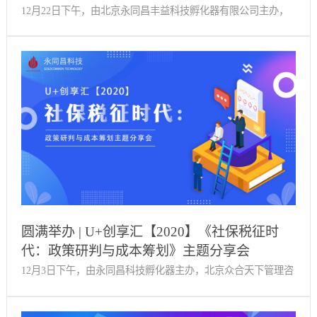
12月22日下午，由北京永同昌丰益科技孵化器有限公司主办，
村科技型小微企业研发费用支持资金、国高新科技创新政策宣
北京京联铭辉科技有限公司协办的《高新技术企业认定及优惠
传辅导，不仅帮助小微企业更深刻的了解、把握和熟悉政策，
政策培训会》在西国贸·科技孵化广场多功能厅圆满举办。（活
同时也建立了合作方与企业间长效沟通的联络机制，形成良好
动主图）北京京联铭辉科技有限公司副总经理孙思维作为授课
的互动交流，帮助各企业坚定发展的信心，加强科技创新，加
导师出席本次培训会，会上邀请到了近十家企业代表参加。下
速科技成果转化。今后，永同昌科技孵化团队将充分整合科技
午两点，培训会正式始。创业服务部经理李少鹏主持本次活
创新资源，丰富科技服务体系，多举办类似活动，帮助企业高
动。（主持人李少鹏）培训内容 （导师孙思维）会上，孙思维
效长远发展。
老师与大家着重分享了高新企业认定评审程序、申报条件、政
策优惠项目等。以及研发费用税前加计扣除、中关村小微企业
研发费用补贴、文化企业“房租通”等项目的支持对象、范围、
方式及其申报条件与政策优惠。（以上为部分政策相关内容）
圆满举办 | U+创享汇【2020】《社保税征时
讲解结束后，各企业相关负责人积极向老师提出问题，与老师
代：政策研判与成本筹划》主题分享会
交流探讨，受益良多。本次培训会的圆满举办旨在帮助企业更
12月3日下午，由永同昌科技孵化器主办，北京众合天下管理咨
加全面的了解各项政策，协助企业针对政策细则进行查漏补
询有限公司协办的《社保税征时代：政策研判与成本筹划》主
缺，解决自身企业申报遇到的问题，提高通过率。今后，永同
题分享会在西国贸·科技孵化广场4018室圆满举办。51社保首席