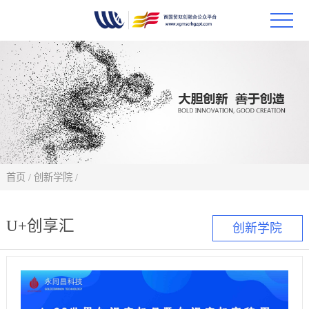
首页
政策
科技
项目
首页
/
创新学院
/
科技
U+创享汇
创新学院
合作
创新