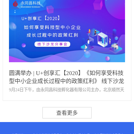
昌科技孵化团队将充分整合创新创业资源，为园区企业搭建合
专家庚鑫、研究中心资深顾问洪广岫作为专家导师出席本次分
作平台，优化扶持企业开展自主创新，促进园区企业高效长远
享会，会上邀请到了十余家企业代表参加。下午2点，分享会正
发展。
式开始。创业服务部经理李少鹏主持本次活动。会上，庚鑫老
师针对社保税征政策为大家分享了改革前景、发展趋势、企业
影响及应对措施等。将理论与实例相结合，详细讲解了中小企
业社保合规筹划与成本优化结合新思路，深入浅出的为到场企
业代表解答财税问题。随后洪广岫老师为大家讲解了残障人士
就业制度以及残保金2020税征新变化。讲解过程中，参会企业
圆满举办 | U+创享汇【2020】《如何享受科技
代表认真记录课程内容，与老师积极互动，交流融洽。分享会
型中小企业成长过程中的政策红利》 线下沙龙
持续两个小时，满满的干货使得参会人员受益匪浅。同时感谢
分享会
9月24日下午，由永同昌科技孵化器有限公司主办，北京顺然天
51社保的专家导师以及参与本次分享会的企业代表希望大家都
成咨询有限公司协办的《如何享受科技型中小企业成长过程中
有所收获！ 2020年11月1日社保税征政策正式落地实施，新政
的政策红利》 线下沙龙分享会在西国贸·科技孵化广场4018室圆
策之下，企业经营不能只追求降低用工成本，还要兼顾用工的
满举办。北京顺然天成咨询有限公司技术总监、创业导师鲍雷
合法合规。通过此次分享会的举办，帮助园区中小企业及时深
作为导师出席本次小型沙龙分享会，会上邀请到了近十家企业
入了解税征政策法规，准确把握政策改革意图，合理规划社保
代表参加。鲍雷下午2点，活动正式开始。鲍雷老师针对科技型