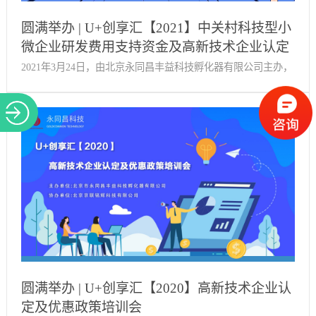
意义，有利于推动企业做好合同管理和风险防范工作，提升员
圆满举办 | U+创享汇【2021】中关村科技型小
工在合同签订、履行等各环节的风险防范意识和能力。今后，
微企业研发费用支持资金及高新技术企业认定
永同昌科技将举办更多类似活动，搭建企业交流服务平台，为
政策解读
2021年3月24日，由北京永同昌丰益科技孵化器有限公司主办，
企业提供更全方位、综合性的创业服务支持，助力企业高质量
北京国创高晟信息科技有限公司协办的《中关村科技型小微企
发展。
业研发费用支持资金及高新技术企业认定政策解读培训会》在
西国贸·科技孵化广场多功能厅圆满举办。来自北京国创高晟信
息科技有限公司的吕建英导师出席本次培训会，会上邀请到了
十余家企业代表参加。下午两点，培训会正式开始。创业服务
部经理李少鹏主持本次活动。会上，吕建英老师与大家分享了
小微企业研发费用支持资金政策依据、归集范围、优惠明细等
相关知识，以及国高新技术企业申报条件、流程，申报领域选
择、人员是否符合、成果转化准备是否充分、高新技术产品是
否匹配等详细的申报攻略。（以上为部分政策相关内容）讲解
圆满举办 | U+创享汇【2020】高新技术企业认
结束后，各企业负责人积极向老师提出问题，与老师沟通交
定及优惠政策培训会
流，受益良多。本次培训会圆满举办有很强的指导意义，中关