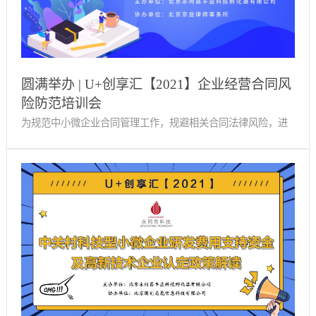
局的体系和原则、专利布局结构和模式、行业专利预警以及企
业专利预警四个方面，通过多个案例分析，与参会代表详细讲
述了企业高价值专利培育的相关问题。（以上为部分课件内
容）讲解过程中，各企业代表认真记录课程内容，并在课程中
圆满举办 | U+创享汇【2021】企业经营合同风
提出自身相关问题，李斌导师均一一解答。参会人员表示本次
险防范培训会
培训会学到了很多新思路、新方法，受益良多，会后也会与导
为规范中小微企业合同管理工作，规避相关合同法律风险，进
师积极交流，随时请教。永同昌科技孵化器与丰台区市场监督
一步提高园区企业合同风险防范能力，降低企业日常经营风
管理所共同开展的2021年知识产权周宣传活动，有效的帮助企
险，有效维护公司日常权益。4月15日下午永同昌科技孵化器联
业提高自身防范和抵御专利风险的能力，促进科技创新能力的
合北京京益律师事务所在西国贸·科技孵化广场多功能厅为大家
提升。孵化器作为丰台区知识产权指导站将广泛宣传国家关于
深入讲解企业经营合同风险防范相关内容。下午两点，培训会
知识产权工作的决策部署，积极推动知识产权文化建设，加强
正式开始。创业服务部经理李少鹏主持本次活动。会上，赵晨
与外部知产服务机构的合作，帮助企业对接到专业高质量的专
华律师通过各类合同的案例解析让大家认识到了合同的重要
利信息服务，从而获得更有效长远的发展。
性，以及如何在合同签订前准确识别和防范相关法律风险，介
绍了产生合同纠纷后的各类解决方式。（以上为部分政策相关
内容）本次培训会对参会人员今后工作的开展具有很强的指导