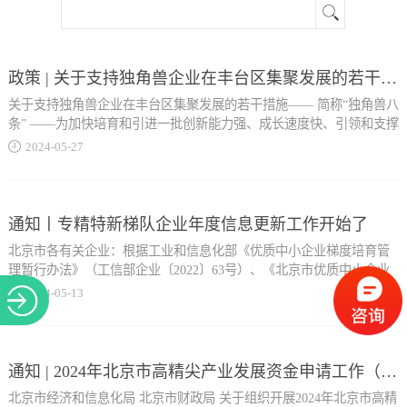
关于
政策 | 关于支持独角兽企业在丰台区集聚发展的若干措施
关于支持独角兽企业在丰台区集聚发展的若干措施—— 简称“独角兽八
条” ——为加快培育和引进一批创新能力强、成长速度快、引领和支撑
前沿产业发展的新技术、新产业、新模式的独角兽企业（含潜在独角
2024
-
05
-
27
兽企业、专精特新“小巨人”企业、隐形冠军企业等），丰台区计划打
造具有全球影响力的独角兽企业集聚区，为区域高质量发展提供新动
能和新引擎，现推出加快独角兽企业集聚发展的八条措施。1、打造
400万平米独角兽企业集聚区释放400万平方米的优质空间，构建以北
通知丨专精特新梯队企业年度信息更新工作开始了
京看丹独角兽创新基地（包括丰台创新中心和丰台航天航空创新中
北京市各有关企业：根据工业和信息化部《优质中小企业梯度培育管
心，建筑面积约100万平方米）为引领，园博数字经济产业园区（建筑
理暂行办法》（工信部企业〔2022〕63号）、《北京市优质中小企业
面积约100万平方米...
梯度培育管理实施细则》要求，有效期内的专精特新“小巨人”企业、
2024
-
05
-
13
专精特新中小企业、创新型中小企业，需每年完成年度数据更新，并
对信息的真实性和准确性负责，未按规定时间及时更新企业信息的，
）、南中轴大红门首都商务新区（建筑面积约100万平方米）和丽泽金
将取消复核资格，连续两年及以上均未完成年度信息更新的，取消该
融商务区（建筑面积约100万平方米）为支撑的 “1+3”格局，助力企业
企业所有资质。现将有关事项通知如下：01、企业范围 1.需完成年度
通知 | 2024年北京市高精尖产业发展资金申请工作（第三批）的通知
集聚发展。2、加大对独角兽企业的奖励支持区政府每年计划投入10亿
信息更新工作的企业包含：经认定且在有效期内的国家级专精特新“小
元对独角兽企业空间载体、科技创新、成果转化、上市补贴、高管个
北京市经济和信息化局 北京市财政局 关于组织开展2024年北京市高精
巨人”企业、专精特新中小企业（含2024年2月公告的2023年第四季度